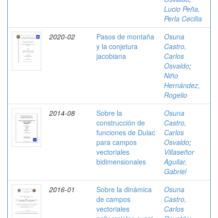
Lucio Peña,
Perla Cecilia
2020-02
Pasos de montaña
Osuna
y la conjetura
Castro,
jacobiana
Carlos
Osvaldo
;
Niño
Hernández,
Rogelio
2014-08
Sobre la
Osuna
construcción de
Castro,
funciones de Dulac
Carlos
para campos
Osvaldo
;
vectoriales
Villaseñor
bidimensionales
Aguilar,
Gabriel
2016-01
Sobre la dinámica
Osuna
de campos
Castro,
vectoriales
Carlos