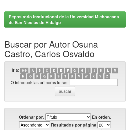
Repositorio Institucional de la Universidad Michoacana
de San Nicolás de Hidalgo
Buscar por Autor Osuna
Castro, Carlos Osvaldo
Ir a:
0-9
A
B
C
D
E
F
G
H
I
J
K
L
M
N
O
P
Q
R
S
T
U
V
W
X
Y
Z
O introducir las primeras letras:
Ordenar por:
En orden:
Resultados por página