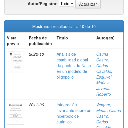
Autor/Registro:
Mostrando resultados 1 a 10 de 10
Vista
Fecha de
Título
Autor(es)
previa
publicación
2022-10
Análisis de
Osuna
estabilidad global
Castro,
de puntos de Nash
Carlos
en un modelo de
Osvaldo
;
oligopolio
Esquivel
Muñoz,
Juvenal
Roberto
2011-06
Integración
Wagner,
invariante sobre un
Elmar
;
Osuna
hiperboloide
Castro,
cuántico
Carlos
Osvaldo
;