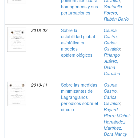
polinomiales cuasi-
Osvaldo
;
homogéneos y sus
Santaella
perturbaciones
Forero,
Rubén Darío
2018-02
Sobre la
Osuna
estabilidad global
Castro,
asintótica en
Carlos
modelos
Osvaldo
;
epidemiológicos
Piñango
Juárez,
Diana
Carolina
2010-11
Sobre las medidas
Osuna
minimizantes de
Castro,
Lagrangianos
Carlos
periódicos sobre el
Osvaldo
;
círculo
Bayard,
Pierre Michel
;
Hernández
Martínez,
Dora Nancy