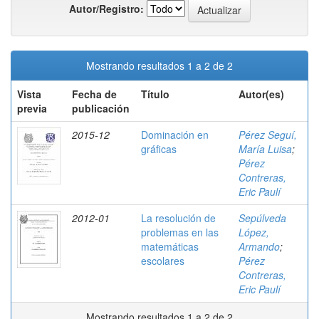
Autor/Registro:
Mostrando resultados 1 a 2 de 2
Vista
Fecha de
Título
Autor(es)
previa
publicación
2015-12
Dominación en
Pérez Seguí,
gráficas
María Luisa
;
Pérez
Contreras,
Eric Paulí
2012-01
La resolución de
Sepúlveda
problemas en las
López,
matemáticas
Armando
;
escolares
Pérez
Contreras,
Eric Paulí
Mostrando resultados 1 a 2 de 2