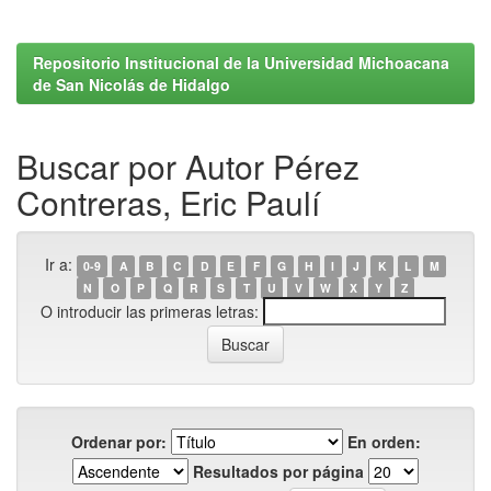
Repositorio Institucional de la Universidad Michoacana
de San Nicolás de Hidalgo
Buscar por Autor Pérez
Contreras, Eric Paulí
Ir a:
0-9
A
B
C
D
E
F
G
H
I
J
K
L
M
N
O
P
Q
R
S
T
U
V
W
X
Y
Z
O introducir las primeras letras:
Ordenar por:
En orden:
Resultados por página