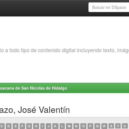
o a todo tipo de contenido digital incluyendo texto, imá
choacana de San Nicolás de Hidalgo
azo, José Valentín
C
D
E
F
G
H
I
J
K
L
M
N
O
P
Q
R
S
T
U