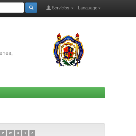
Servicios
Language
genes,
V
W
X
Y
Z