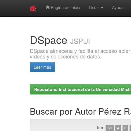
Página de inicio
Listar
Ayuda
Skip
navigation
DSpace
JSPUI
DSpace almacena y facilita el acceso abiert
vídeos y colecciones de datos.
Leer más
Repositorio Institucional de la Universidad Mi
Buscar por Autor Pérez R
Ir a:
0-9
A
B