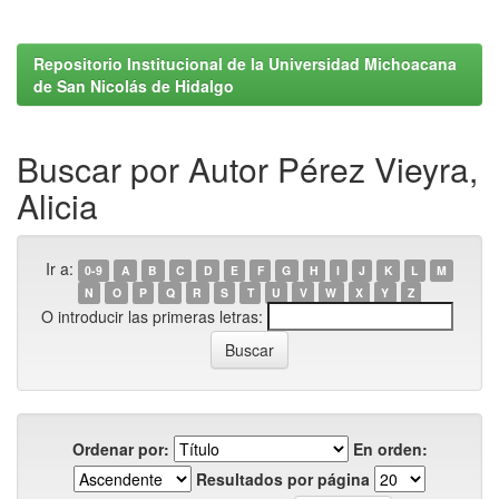
Repositorio Institucional de la Universidad Michoacana
de San Nicolás de Hidalgo
Buscar por Autor Pérez Vieyra,
Alicia
Ir a:
0-9
A
B
C
D
E
F
G
H
I
J
K
L
M
N
O
P
Q
R
S
T
U
V
W
X
Y
Z
O introducir las primeras letras:
Ordenar por:
En orden:
Resultados por página