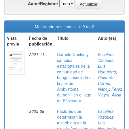
Autor/Registro:
Mostrando resultados 1 a 2 de 2
Vista
Fecha de
Título
Autor(es)
previa
publicación
2021-11
Caracterización y
Escalera
cambios
Vázquez,
estacionales de la
Luis
comunidad de
Humberto
;
hongos asociada a
Calderón
la piel de
Cortés,
Ambystoma
Nancy
;
Pérez
dumerilii en el lago
Vieyra, Alicia
de Pátzcuaro
2025-08
Factores que
Escalera
determinan la
Vázquez,
microbiota de la
Luis
piel de Ambystoma
Humberto
;