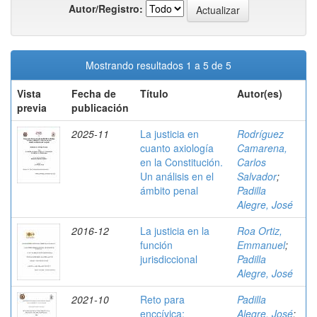
Autor/Registro:
Mostrando resultados 1 a 5 de 5
Vista
Fecha de
Título
Autor(es)
previa
publicación
2025-11
La justicia en
Rodríguez
cuanto axiología
Camarena,
en la Constitución.
Carlos
Un análisis en el
Salvador
;
ámbito penal
Padilla
Alegre, José
2016-12
La justicia en la
Roa Ortiz,
función
Emmanuel
;
jurisdiccional
Padilla
Alegre, José
2021-10
Reto para
Padilla
enccívica:
Alegre, José
;