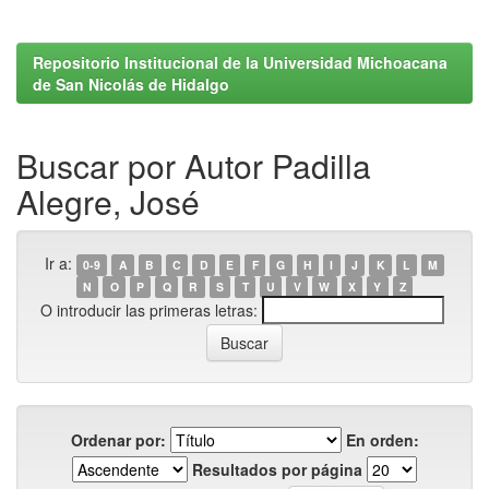
Repositorio Institucional de la Universidad Michoacana
de San Nicolás de Hidalgo
Buscar por Autor Padilla
Alegre, José
Ir a:
0-9
A
B
C
D
E
F
G
H
I
J
K
L
M
N
O
P
Q
R
S
T
U
V
W
X
Y
Z
O introducir las primeras letras:
Ordenar por:
En orden:
Resultados por página