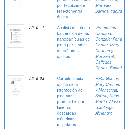
por técnicas de
Márquez
reflectometría
Barrios, Yadira
óptica
2010-11
Análisis del efecto
Viramontes
bactericida de las
Gamboa,
nanopartículas de
Gonzalo
;
Peña
plata por medio
Gomar, Mary
de métodos
Carmen y
ópticos
Monserrat
;
Gallegos
Cortés, Rafael
2019-03
Caracterización
Peña Gomar,
óptica de la
Mary Carmen
interacción de
y Monserrat
;
plasmas
Sobral, Hugo
producidos por
Martin
;
Alonso
láser con
Sotolongo,
descargas
Alejandro
eléctricas
unipolares