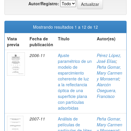
Autor/Registro:
Mostrando resultados 1 a 12 de 12
Vista
Fecha de
Título
Autor(es)
previa
publicación
2006-11
Ajuste
Pérez López,
paramétrico de un
José Elías
;
modelo de
Peña Gomar,
esparcimiento
Mary Carmen
coherente de luz
y Monserrat
;
a la reflectancia
Alarcón
óptica de una
Oseguera,
superficie plana
Francisco
con partículas
adsorbidas
2007-11
Análisis de
Peña Gomar,
películas de
Mary Carmen
partículas de látex
y Monserrat
;