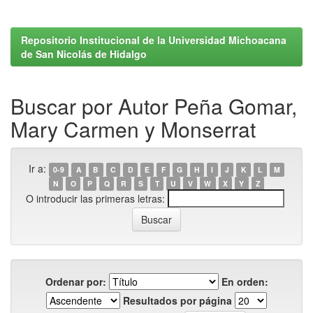
Repositorio Institucional de la Universidad Michoacana
de San Nicolás de Hidalgo
Buscar por Autor Peña Gomar,
Mary Carmen y Monserrat
Ir a:
0-9
A
B
C
D
E
F
G
H
I
J
K
L
M
N
O
P
Q
R
S
T
U
V
W
X
Y
Z
O introducir las primeras letras:
Ordenar por:
En orden:
Resultados por página