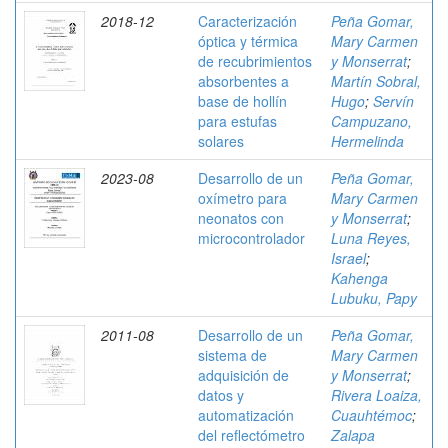
2018-12
Caracterización
Peña Gomar,
óptica y térmica
Mary Carmen
de recubrimientos
y Monserrat
;
absorbentes a
Martín Sobral,
base de hollín
Hugo
;
Servín
para estufas
Campuzano,
solares
Hermelinda
2023-08
Desarrollo de un
Peña Gomar,
oxímetro para
Mary Carmen
neonatos con
y Monserrat
;
microcontrolador
Luna Reyes,
Israel
;
Kahenga
Lubuku, Papy
2011-08
Desarrollo de un
Peña Gomar,
sistema de
Mary Carmen
adquisición de
y Monserrat
;
datos y
Rivera Loaiza,
automatización
Cuauhtémoc
;
del reflectómetro
Zalapa