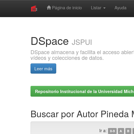
Página de inicio
Listar
Ayuda
Skip
navigation
DSpace
JSPUI
DSpace almacena y facilita el acceso abiert
vídeos y colecciones de datos.
Leer más
Repositorio Institucional de la Universidad Mi
Buscar por Autor Pineda 
Ir a:
0-9
A
B