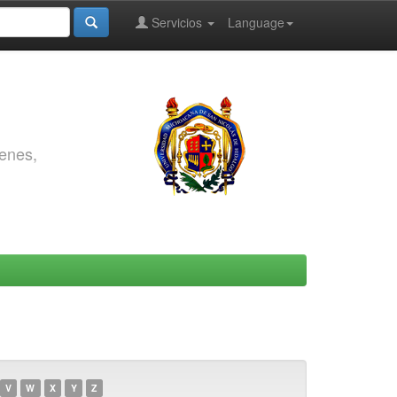
Servicios
Language
genes,
V
W
X
Y
Z