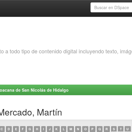
o a todo tipo de contenido digital incluyendo texto, imá
choacana de San Nicolás de Hidalgo
Mercado, Martín
C
D
E
F
G
H
I
J
K
L
M
N
O
P
Q
R
S
T
U