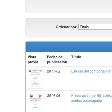
Ordenar por:
Vista
Fecha de
Título
previa
publicación
2017-02
Estudio del comportamien
2014-06
Preparación del 6β-acetox
acetoxivouacapano