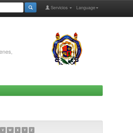
Servicios
Language
genes,
V
W
X
Y
Z