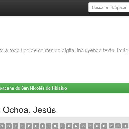
o a todo tipo de contenido digital incluyendo texto, imá
choacana de San Nicolás de Hidalgo
z Ochoa, Jesús
C
D
E
F
G
H
I
J
K
L
M
N
O
P
Q
R
S
T
U