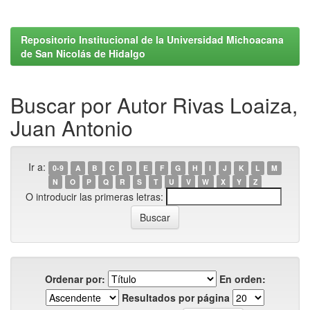
Repositorio Institucional de la Universidad Michoacana
de San Nicolás de Hidalgo
Buscar por Autor Rivas Loaiza,
Juan Antonio
Ir a:
0-9
A
B
C
D
E
F
G
H
I
J
K
L
M
N
O
P
Q
R
S
T
U
V
W
X
Y
Z
O introducir las primeras letras:
Ordenar por:
En orden:
Resultados por página