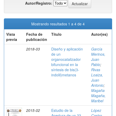
Autor/Registro:
Mostrando resultados 1 a 4 de 4
Vista
Fecha de
Título
Autor(es)
previa
publicación
2018-03
Diseño y aplicación
García
de un
Merinos,
organocatalizador
Juan
bifuncional en la
Pablo
;
síntesis de bis(3-
Rivas
indolil)metanos
Loaiza,
Juan
Antonio
;
Magaña
Magaña,
Maribel
2015-02
Estudio de la
López
Apertura de un 23-
Castro,