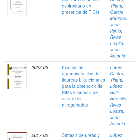
espirostano en
Yliana
;
presencia de TiCI4
García
Merinos,
Juan
Pablo
;
Rivas
Loaiza,
Juan
Antonio
2022-05
Evaluación
López
organocatalítica de
Castro,
tioureas bifuncionales
Yliana
;
para la obtención de
López
BIMs y síntesis de
Ruiz,
esteroides
Heraclio
;
nitrogenados
Rivas
Loaiza,
Juan
Antonio
2017-02
Síntesis de ureas y
López