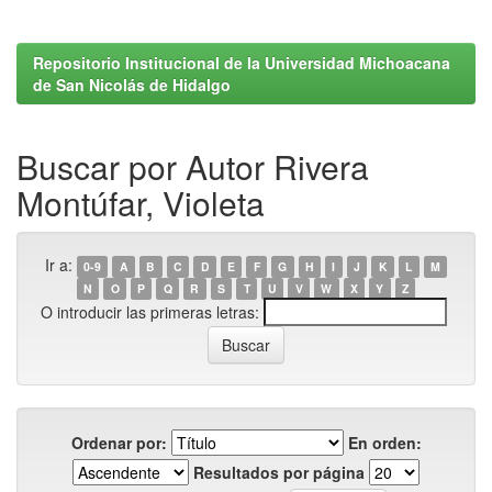
Repositorio Institucional de la Universidad Michoacana
de San Nicolás de Hidalgo
Buscar por Autor Rivera
Montúfar, Violeta
Ir a:
0-9
A
B
C
D
E
F
G
H
I
J
K
L
M
N
O
P
Q
R
S
T
U
V
W
X
Y
Z
O introducir las primeras letras:
Ordenar por:
En orden:
Resultados por página