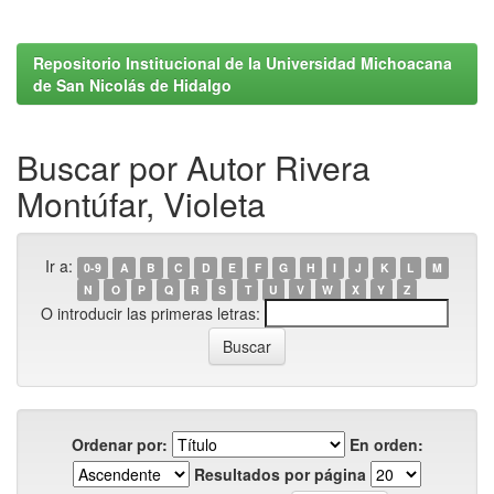
Repositorio Institucional de la Universidad Michoacana
de San Nicolás de Hidalgo
Buscar por Autor Rivera
Montúfar, Violeta
Ir a:
0-9
A
B
C
D
E
F
G
H
I
J
K
L
M
N
O
P
Q
R
S
T
U
V
W
X
Y
Z
O introducir las primeras letras:
Ordenar por:
En orden:
Resultados por página