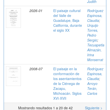
Judith
2026-01
El paisaje cultural
Rodríguez
del Valle de
Espinosa,
Guadalupe, Baja
Claudia
;
California, durante
Urquijo
el siglo XX
Torres,
Pedro
Sergio
;
Tecuapetla
Almazán,
Irina
Monserrat
2008-07
El paisaje en la
Rodríguez
conformación de
Espinosa,
los asentamientos
Claudia
;
de la Ciénega de
Arroyo
Zacapu,
Terán,
Michoacán. Siglos
Carlos
XVI-XVII
Mostrando resultados 1 a 20 de 42
Siguiente >