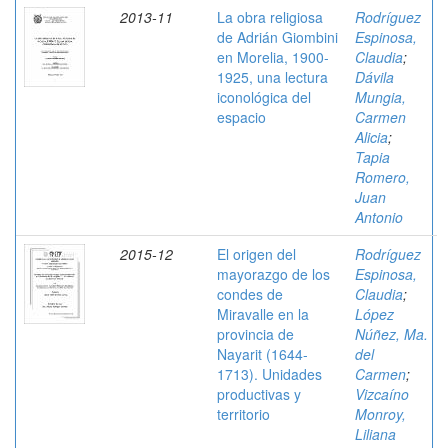
2013-11
La obra religiosa
Rodríguez
de Adrián Giombini
Espinosa,
en Morelia, 1900-
Claudia
;
1925, una lectura
Dávila
iconológica del
Mungia,
espacio
Carmen
Alicia
;
Tapia
Romero,
Juan
Antonio
2015-12
El origen del
Rodríguez
mayorazgo de los
Espinosa,
condes de
Claudia
;
Miravalle en la
López
provincia de
Núñez, Ma.
Nayarit (1644-
del
1713). Unidades
Carmen
;
productivas y
Vizcaíno
territorio
Monroy,
Liliana