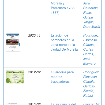
Morelia y
Jara,
Pátzcuaro 1738-
Catherine
1867)
Rose
;
Guízar
Vargas,
Dora María
2020-11
Estación de
Rodríguez
bomberos en la
Espinosa,
zona norte de la
Claudia
;
ciudad De Morelia
Cortes
Cortes,
José
Bulmaro
2012-02
Guardería para
Rodríguez
madres
Espinosa,
trabajadoras
Claudia
;
Garibay
Zavala,
Rafael
2015-06
La incidencia del
Ettinger Mc