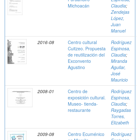
Michoacán
Claudia
;
Zendejas
López,
Juan
Manuel
2016-08
Centro cultural
Rodríguez
Cuitzeo. Propuesta
Espinosa,
de reutilización del
Claudia
;
Exconvento
Miranda
Agustino
Aguilar,
José
Mauricio
2008-01
Centro de
Rodríguez
exposición cultural.
Espinosa,
Museo- tienda-
Claudia
;
restaurante
Raygadas
Torres,
Elizabeth
2009-08
Centro Ecuménico
Rodríguez