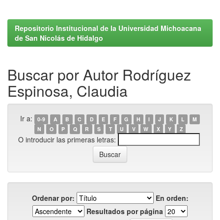
Repositorio Institucional de la Universidad Michoacana
de San Nicolás de Hidalgo
Buscar por Autor Rodríguez
Espinosa, Claudia
Ir a:
0-9
A
B
C
D
E
F
G
H
I
J
K
L
M
N
O
P
Q
R
S
T
U
V
W
X
Y
Z
O introducir las primeras letras:
Ordenar por:
En orden:
Resultados por página