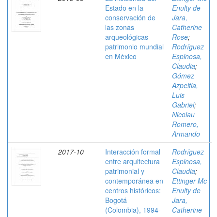
Estado en la
Enulty de
conservación de
Jara,
las zonas
Catherine
arqueológicas
Rose
;
patrimonio mundial
Rodríguez
en México
Espinosa,
Claudia
;
Gómez
Azpeitia,
Luis
Gabriel
;
Nicolau
Romero,
Armando
2017-10
Interacción formal
Rodríguez
entre arquitectura
Espinosa,
patrimonial y
Claudia
;
contemporánea en
Ettinger Mc
centros históricos:
Enulty de
Bogotá
Jara,
(Colombia), 1994-
Catherine