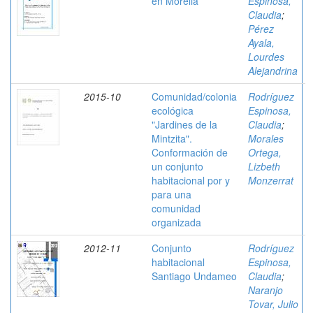
en Morelia
Espinosa,
Claudia
;
Pérez
Ayala,
Lourdes
Alejandrina
2015-10
Comunidad/colonia
Rodríguez
ecológica
Espinosa,
"Jardines de la
Claudia
;
Mintzita".
Morales
Conformación de
Ortega,
un conjunto
Lizbeth
habitacional por y
Monzerrat
para una
comunidad
organizada
2012-11
Conjunto
Rodríguez
habitacional
Espinosa,
Santiago Undameo
Claudia
;
Naranjo
Tovar, Julio