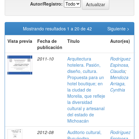
Autor/Registro:
Mostrando resultados 1 a 20 de 42
Siguiente >
Vista previa
Fecha de
Título
Autor(es)
publicación
2011-10
Arquitectura
Rodríguez
hotelera. Pasión,
Espinosa,
diseño, cultura.
Claudia
;
Propuesta para un
Mendoza
hotel boutique; en
Arriaga,
la ciudad de
Cynthia
Morelia, que refleje
la diversidad
cultural y artesanal
del estado de
Michoacán
2012-08
Auditorio cultural,
Rodríguez
Puruándiro
Espinosa,