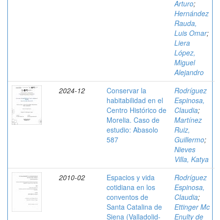
Arturo
;
Hernández
Rauda,
Luis Omar
;
Liera
López,
Miguel
Alejandro
2024-12
Conservar la
Rodríguez
habitabilidad en el
Espinosa,
Centro Histórico de
Claudia
;
Morelia. Caso de
Martínez
estudio: Abasolo
Ruiz,
587
Guillermo
;
Nieves
Villa, Katya
2010-02
Espacios y vida
Rodríguez
cotidiana en los
Espinosa,
conventos de
Claudia
;
Santa Catalina de
Ettinger Mc
Siena (Valladolid-
Enulty de