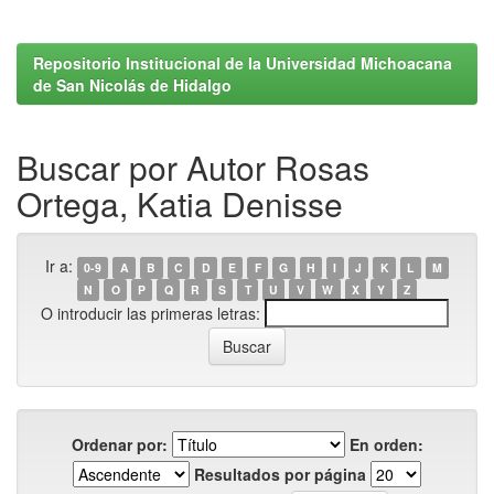
Repositorio Institucional de la Universidad Michoacana
de San Nicolás de Hidalgo
Buscar por Autor Rosas
Ortega, Katia Denisse
Ir a:
0-9
A
B
C
D
E
F
G
H
I
J
K
L
M
N
O
P
Q
R
S
T
U
V
W
X
Y
Z
O introducir las primeras letras:
Ordenar por:
En orden:
Resultados por página