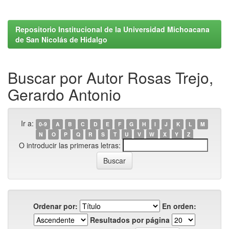
Repositorio Institucional de la Universidad Michoacana
de San Nicolás de Hidalgo
Buscar por Autor Rosas Trejo,
Gerardo Antonio
Ir a:
0-9
A
B
C
D
E
F
G
H
I
J
K
L
M
N
O
P
Q
R
S
T
U
V
W
X
Y
Z
O introducir las primeras letras:
Ordenar por:
En orden:
Resultados por página