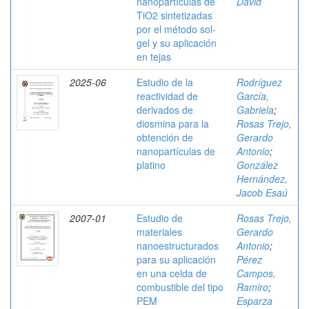
nanopartículas de
David
TiO2 sintetizadas
por el método sol-
gel y su aplicación
en tejas
2025-06
Estudio de la
Rodríguez
reactividad de
García,
derivados de
Gabriela
;
diosmina para la
Rosas Trejo,
obtención de
Gerardo
nanopartículas de
Antonio
;
platino
González
Hernández,
Jacob Esaú
2007-01
Estudio de
Rosas Trejo,
materiales
Gerardo
nanoestructurados
Antonio
;
para su aplicación
Pérez
en una celda de
Campos,
combustible del tipo
Ramiro
;
PEM
Esparza