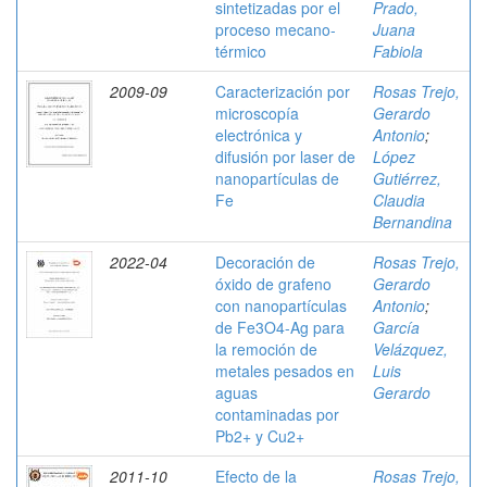
sintetizadas por el
Prado,
proceso mecano-
Juana
térmico
Fabiola
2009-09
Caracterización por
Rosas Trejo,
microscopía
Gerardo
electrónica y
Antonio
;
difusión por laser de
López
nanopartículas de
Gutiérrez,
Fe
Claudia
Bernandina
2022-04
Decoración de
Rosas Trejo,
óxido de grafeno
Gerardo
con nanopartículas
Antonio
;
de Fe3O4-Ag para
García
la remoción de
Velázquez,
metales pesados en
Luis
aguas
Gerardo
contaminadas por
Pb2+ y Cu2+
2011-10
Efecto de la
Rosas Trejo,