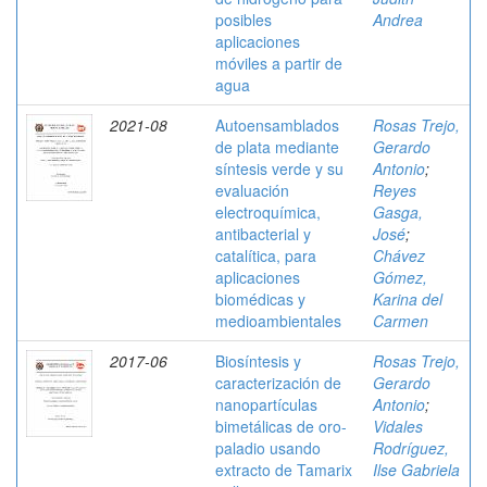
posibles
Andrea
aplicaciones
móviles a partir de
agua
2021-08
Autoensamblados
Rosas Trejo,
de plata mediante
Gerardo
síntesis verde y su
Antonio
;
evaluación
Reyes
electroquímica,
Gasga,
antibacterial y
José
;
catalítica, para
Chávez
aplicaciones
Gómez,
biomédicas y
Karina del
medioambientales
Carmen
2017-06
Biosíntesis y
Rosas Trejo,
caracterización de
Gerardo
nanopartículas
Antonio
;
bimetálicas de oro-
Vidales
paladio usando
Rodríguez,
extracto de Tamarix
Ilse Gabriela