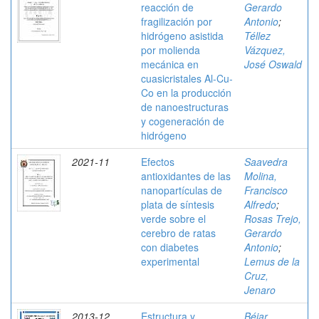
reacción de
Gerardo
fragilización por
Antonio
;
hidrógeno asistida
Téllez
por molienda
Vázquez,
mecánica en
José Oswald
cuasicristales Al-Cu-
Co en la producción
de nanoestructuras
y cogeneración de
hidrógeno
2021-11
Efectos
Saavedra
antioxidantes de las
Molina,
nanopartículas de
Francisco
plata de síntesis
Alfredo
;
verde sobre el
Rosas Trejo,
cerebro de ratas
Gerardo
con diabetes
Antonio
;
experimental
Lemus de la
Cruz,
Jenaro
2013-12
Estructura y
Béjar