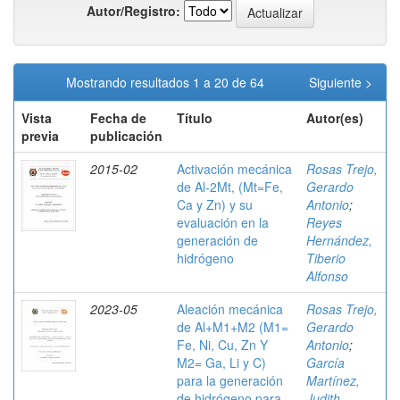
Autor/Registro:
Mostrando resultados 1 a 20 de 64
Siguiente >
Vista
Fecha de
Título
Autor(es)
previa
publicación
2015-02
Activación mecánica
Rosas Trejo,
de Al-2Mt, (Mt=Fe,
Gerardo
Ca y Zn) y su
Antonio
;
evaluación en la
Reyes
generación de
Hernández,
hidrógeno
Tiberio
Alfonso
2023-05
Aleación mecánica
Rosas Trejo,
de Al+M1+M2 (M1=
Gerardo
Fe, Ni, Cu, Zn Y
Antonio
;
M2= Ga, Li y C)
García
para la generación
Martínez,
de hidrógeno para
Judith