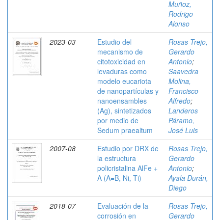
Muñoz,
Rodrigo
Alonso
2023-03
Estudio del
Rosas Trejo,
mecanismo de
Gerardo
citotoxicidad en
Antonio
;
levaduras como
Saavedra
modelo eucariota
Molina,
de nanopartículas y
Francisco
nanoensambles
Alfredo
;
(Ag), sintetizados
Landeros
por medio de
Páramo,
Sedum praealtum
José Luis
2007-08
Estudio por DRX de
Rosas Trejo,
la estructura
Gerardo
policristalina AlFe +
Antonio
;
A (A=B, Ni, Ti)
Ayala Durán,
Diego
2018-07
Evaluación de la
Rosas Trejo,
corrosión en
Gerardo