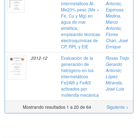
intermetálicos Al-
Antonio
;
Me20% peso (Me =
Espinosa
Fe, Cu y Mg) en
Medina,
agua de mar
Marco
sintética,
Antonio
;
empleando técnicas
Flores
electroquímicas de
Chan, José
CP, RPL y EIE
Enrique
2012-12
Evaluación de la
Rosas Trejo,
generación de
Gerardo
hidrógeno en los
Antonio
;
intermetálicos
López
Fe2Al5 y FeAl3
Miranda,
activados por
José Luis
molienda mecánica
Mostrando resultados 1 a 20 de 64
Siguiente >