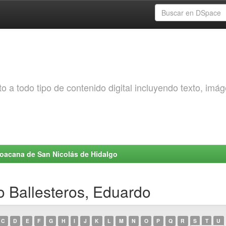
o a todo tipo de contenido digital incluyendo texto, imá
choacana de San Nicolás de Hidalgo
 Ballesteros, Eduardo
C
D
E
F
G
H
I
J
K
L
M
N
O
P
Q
R
S
T
U