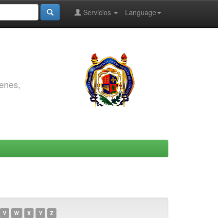
Servicios
Language
genes,
V
W
X
Y
Z