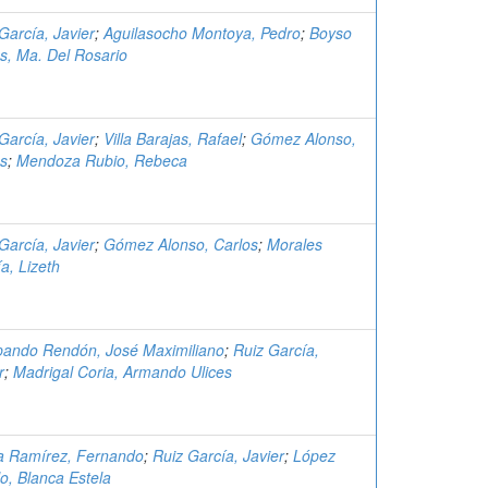
García, Javier
;
Aguilasocho Montoya, Pedro
;
Boyso
s, Ma. Del Rosario
García, Javier
;
Villa Barajas, Rafael
;
Gómez Alonso,
os
;
Mendoza Rubio, Rebeca
García, Javier
;
Gómez Alonso, Carlos
;
Morales
a, Lizeth
lpando Rendón, José Maximiliano
;
Ruiz García,
r
;
Madrigal Coria, Armando Ulices
ra Ramírez, Fernando
;
Ruiz García, Javier
;
López
lo, Blanca Estela