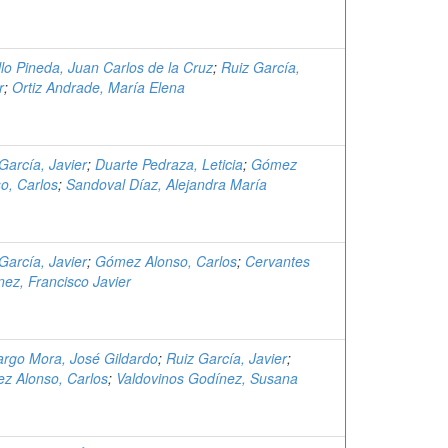
llo Pineda, Juan Carlos de la Cruz
;
Ruiz García,
r
;
Ortiz Andrade, María Elena
García, Javier
;
Duarte Pedraza, Leticia
;
Gómez
o, Carlos
;
Sandoval Díaz, Alejandra María
García, Javier
;
Gómez Alonso, Carlos
;
Cervantes
ez, Francisco Javier
rgo Mora, José Gildardo
;
Ruiz García, Javier
;
z Alonso, Carlos
;
Valdovinos Godínez, Susana