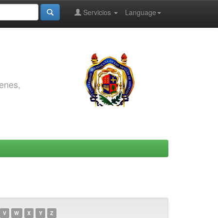
Servicios
Language
genes,
V
W
X
Y
Z