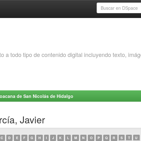
o a todo tipo de contenido digital incluyendo texto, imá
choacana de San Nicolás de Hidalgo
cía, Javier
C
D
E
F
G
H
I
J
K
L
M
N
O
P
Q
R
S
T
U