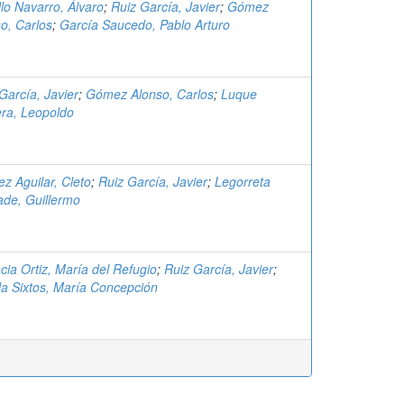
llo Navarro, Álvaro
;
Ruiz García, Javier
;
Gómez
o, Carlos
;
García Saucedo, Pablo Arturo
García, Javier
;
Gómez Alonso, Carlos
;
Luque
era, Leopoldo
ez Aguilar, Cleto
;
Ruiz García, Javier
;
Legorreta
ade, Guillermo
cia Ortiz, María del Refugio
;
Ruiz García, Javier
;
a Sixtos, María Concepción