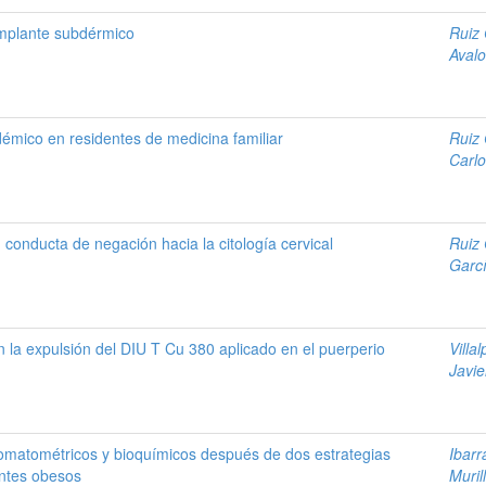
implante subdérmico
Ruiz 
Avalo
démico en residentes de medicina familiar
Ruiz 
Carl
conducta de negación hacia la citología cervical
Ruiz 
Garcí
 la expulsión del DIU T Cu 380 aplicado en el puerperio
Villa
Javie
omatométricos y bioquímicos después de dos estrategias
Ibar
entes obesos
Muril