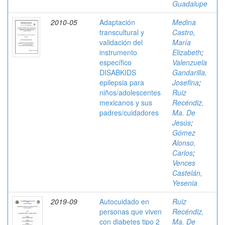
Guadalupe
2010-05
Adaptación
Medina
transcultural y
Castro,
validación del
María
instrumento
Elizabeth
;
específico
Valenzuela
DISABKIDS
Gandarilla,
epilepsia para
Josefina
;
niños/adolescentes
Ruiz
mexicanos y sus
Recéndiz,
padres/cuidadores
Ma. De
Jesús
;
Gómez
Alonso,
Carlos
;
Vences
Castelán,
Yesenia
2019-09
Autocuidado en
Ruiz
personas que viven
Recéndiz,
con diabetes tipo 2
Ma. De