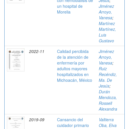
con hemodiálisis de
Jesús
;
un hospital de
Jiménez
Morelia
Arroyo,
Vanesa
;
Martínez
Martínez,
Luis
Gustavo
2022-11
Calidad percibida
Jiménez
de la atención de
Arroyo,
enfermería por
Vanesa
;
adultos mayores
Ruiz
hospitalizados en
Recéndiz,
Michoacán, México
Ma. De
Jesús
;
Durán
Mendoza,
Rossell
Alexandra
2019-09
Cansancio del
Valtierra
cuidador primario
Oba, Elva