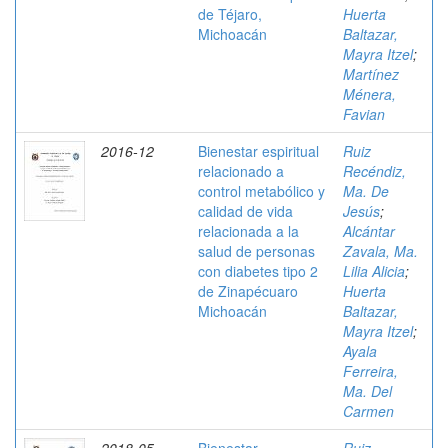
de Téjaro,
Huerta
Michoacán
Baltazar,
Mayra Itzel
;
Martínez
Ménera,
Favian
2016-12
Bienestar espiritual
Ruiz
relacionado a
Recéndiz,
control metabólico y
Ma. De
calidad de vida
Jesús
;
relacionada a la
Alcántar
salud de personas
Zavala, Ma.
con diabetes tipo 2
Lilia Alicia
;
de Zinapécuaro
Huerta
Michoacán
Baltazar,
Mayra Itzel
;
Ayala
Ferreira,
Ma. Del
Carmen