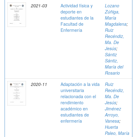
2021-03
Actividad física y
Lozano
deporte en
Zúñiga,
estudiantes de la
María
Facultad de
Magdalena
;
Enfermería
Ruiz
Recéndiz,
Ma. De
Jesús
;
Sántiz
Sántiz,
María del
Rosario
2020-11
Adaptación a la vida
Ruiz
universitaria
Recéndiz,
relacionada con el
Ma. De
rendimiento
Jesús
;
académico en
Jiménez
estudiantes de
Arroyo,
enfermería
Vanesa
;
Huerta
Paleo, María