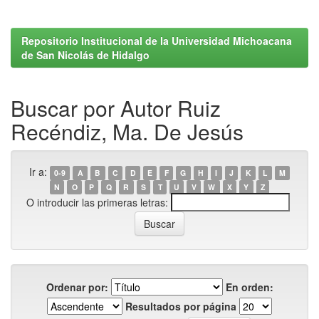
Repositorio Institucional de la Universidad Michoacana
de San Nicolás de Hidalgo
Buscar por Autor Ruiz
Recéndiz, Ma. De Jesús
Ir a:
0-9
A
B
C
D
E
F
G
H
I
J
K
L
M
N
O
P
Q
R
S
T
U
V
W
X
Y
Z
O introducir las primeras letras:
Ordenar por:
En orden:
Resultados por página