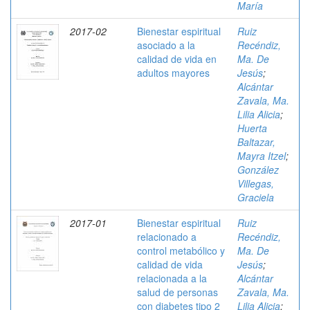
María
2017-02
Bienestar espiritual
Ruiz
asociado a la
Recéndiz,
calidad de vida en
Ma. De
adultos mayores
Jesús
;
Alcántar
Zavala, Ma.
Lilia Alicia
;
Huerta
Baltazar,
Mayra Itzel
;
González
Villegas,
Graciela
2017-01
Bienestar espiritual
Ruiz
relacionado a
Recéndiz,
control metabólico y
Ma. De
calidad de vida
Jesús
;
relacionada a la
Alcántar
salud de personas
Zavala, Ma.
con diabetes tipo 2
Lilia Alicia
;