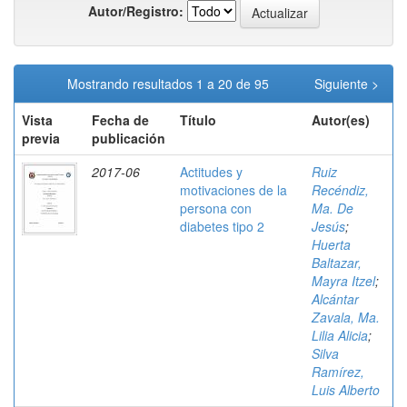
Autor/Registro:
Mostrando resultados 1 a 20 de 95
Siguiente >
Vista
Fecha de
Título
Autor(es)
previa
publicación
2017-06
Actitudes y
Ruiz
motivaciones de la
Recéndiz,
persona con
Ma. De
diabetes tipo 2
Jesús
;
Huerta
Baltazar,
Mayra Itzel
;
Alcántar
Zavala, Ma.
Lilia Alicia
;
Silva
Ramírez,
Luis Alberto