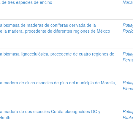
de tres especies de encino
Nuria
a biomasa de maderas de coníferas derivada de la
Ruti
de la madera, procedente de diferentes regiones de México
Rocí
a biomasa lignocelulósica, procedente de cuatro regiones de
Ruti
Fern
a madera de cinco especies de pino del municipio de Morelia,
Ruti
Elena
la madera de dos especies Cordia elaeagnoides DC y
Ruti
 Benth
Pablo