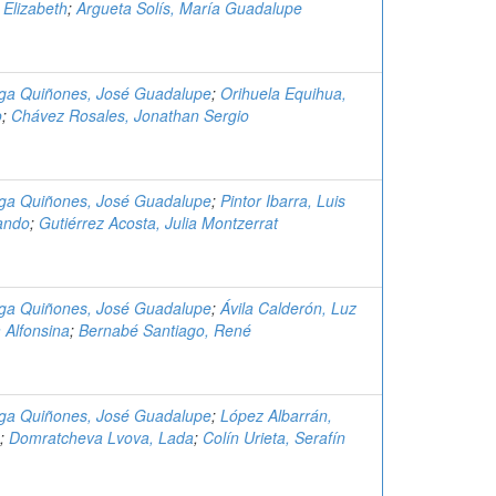
 Elizabeth
;
Argueta Solís, María Guadalupe
aga Quiñones, José Guadalupe
;
Orihuela Equihua,
o
;
Chávez Rosales, Jonathan Sergio
aga Quiñones, José Guadalupe
;
Pintor Ibarra, Luis
ando
;
Gutiérrez Acosta, Julia Montzerrat
aga Quiñones, José Guadalupe
;
Ávila Calderón, Luz
 Alfonsina
;
Bernabé Santiago, René
aga Quiñones, José Guadalupe
;
López Albarrán,
;
Domratcheva Lvova, Lada
;
Colín Urieta, Serafín