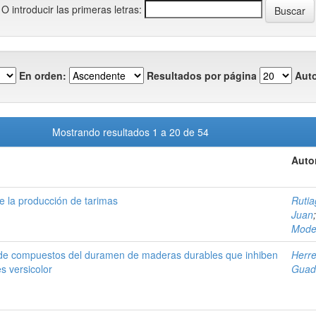
O introducir las primeras letras:
En orden:
Resultados por página
Auto
Mostrando resultados 1 a 20 de 54
Auto
de la producción de tarimas
Ruti
Juan
Mode
o de compuestos del duramen de maderas durables que inhiben
Herre
s versicolor
Guad