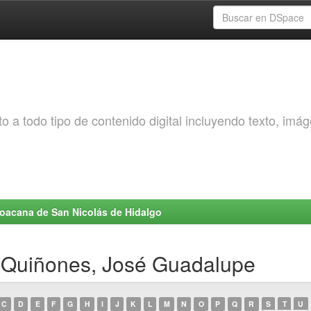
o a todo tipo de contenido digital incluyendo texto, imá
choacana de San Nicolás de Hidalgo
a Quiñones, José Guadalupe
C
D
E
F
G
H
I
J
K
L
M
N
O
P
Q
R
S
T
U