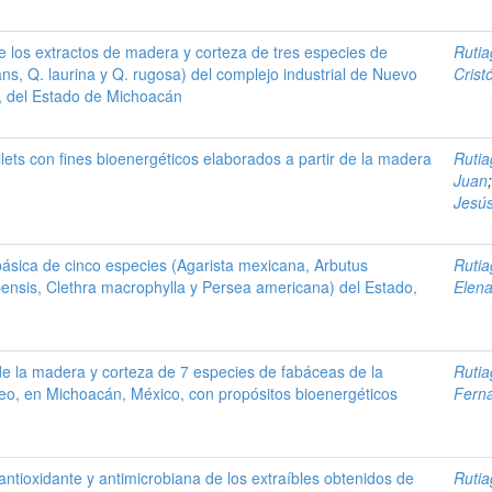
e los extractos de madera y corteza de tres especies de
Ruti
s, Q. laurina y Q. rugosa) del complejo industrial de Nuevo
Crist
, del Estado de Michoacán
llets con fines bioenergéticos elaborados a partir de la madera
Ruti
Juan
Jesú
básica de cinco especies (Agarista mexicana, Arbutus
Ruti
pensis, Clethra macrophylla y Persea americana) del Estado,
Elena
de la madera y corteza de 7 especies de fabáceas de la
Ruti
eo, en Michoacán, México, con propósitos bioenergéticos
Fern
antioxidante y antimicrobiana de los extraíbles obtenidos de
Ruti