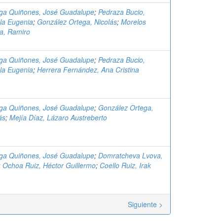
aga Quiñones, José Guadalupe
;
Pedraza Bucio,
la Eugenia
;
González Ortega, Nicolás
;
Morelos
a, Ramiro
aga Quiñones, José Guadalupe
;
Pedraza Bucio,
la Eugenia
;
Herrera Fernández, Ana Cristina
aga Quiñones, José Guadalupe
;
González Ortega,
ás
;
Mejía Díaz, Lázaro Austreberto
aga Quiñones, José Guadalupe
;
Domratcheva Lvova,
;
Ochoa Ruiz, Héctor Guillermo
;
Coello Ruiz, Irak
Siguiente >