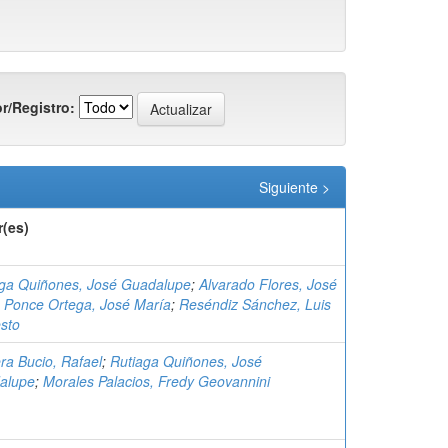
r/Registro:
Siguiente >
r(es)
aga Quiñones, José Guadalupe
;
Alvarado Flores, José
;
Ponce Ortega, José María
;
Reséndiz Sánchez, Luis
sto
ra Bucio, Rafael
;
Rutiaga Quiñones, José
alupe
;
Morales Palacios, Fredy Geovannini