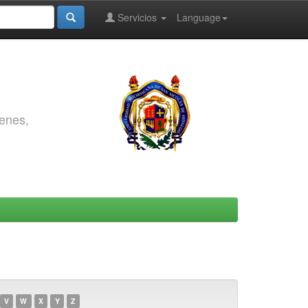
Servicios
Language
genes,
V
W
X
Y
Z