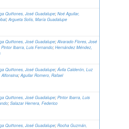
aga Quiñones, José Guadalupe
;
Noé Aguilar,
óbal
;
Argueta Solís, María Guadalupe
aga Quiñones, José Guadalupe
;
Alvarado Flores, José
;
Pintor Ibarra, Luis Fernando
;
Hernández Méndez,
s
aga Quiñones, José Guadalupe
;
Ávila Calderón, Luz
 Alfonsina
;
Aguilar Romero, Rafael
aga Quiñones, José Guadalupe
;
Pintor Ibarra, Luis
ando
;
Salazar Herrera, Federico
aga Quiñones, José Guadalupe
;
Rocha Guzmán,