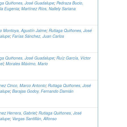
aga Quiñones, José Guadalupe
;
Pedraza Bucio,
la Eugenia
;
Martínez Ríos, Nallely Sariana
o Montoya, Agustín Jaime
;
Rutiaga Quiñones, José
alupe
;
Farías Sánchez, Juan Carlos
aga Quiñones, José Guadalupe
;
Ruíz García, Víctor
el
;
Morales Máximo, Mario
nez Cinco, Marco Antonio
;
Rutiaga Quiñones, José
alupe
;
Barajas Godoy, Fernando Damián
nez Herrera, Gabriel
;
Rutiaga Quiñones, José
alupe
;
Vargas Santillán, Alfonso