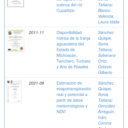
cuenca del río
Tatiana
;
Cupatitzio
Blanco
Valencia,
Laura Idalia
2011-11
Disponibilidad
Sánchez
hídrica de la franja
Quispe,
aguacatera del
Sonia
Estado de
Tatiana
;
Michoacán,
Soberano
Tancítaro, Turicato
Ortiz,
y Ario de Rosales
Octavio
Gilberto
2021-08
Estimación de
Sánchez
evapotranspiración
Quispe,
real y potencial a
Sonia
partir de datos
Tatiana
;
meteorológicos y
González
NDVI
Arreguín,
Iván
;
Corona