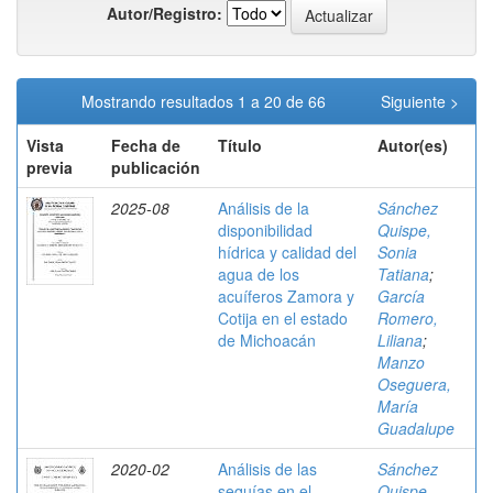
Autor/Registro:
Mostrando resultados 1 a 20 de 66
Siguiente >
Vista
Fecha de
Título
Autor(es)
previa
publicación
2025-08
Análisis de la
Sánchez
disponibilidad
Quispe,
hídrica y calidad del
Sonia
agua de los
Tatiana
;
acuíferos Zamora y
García
Cotija en el estado
Romero,
de Michoacán
Liliana
;
Manzo
Oseguera,
María
Guadalupe
2020-02
Análisis de las
Sánchez
sequías en el
Quispe,