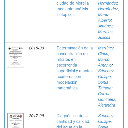
ciudad de Morelia
Hernández
mediante análisis
Hernández,
isotópicos
Mario
Alberto
;
Jiménez
Morales,
Julissa
2015-09
Determinación de la
Martínez
concentración de
Cinco,
nitratos en
Marco
escorrentía
Antonio
;
superficial y mantos
Sánchez
acuíferos con
Quispe,
modelación
Sonia
matemática
Tatiana
;
Correa
González,
Alejandra
2017-09
Diagnóstico de la
Sánchez
cantidad y calidad
Quispe,
del agua en la
Sonia