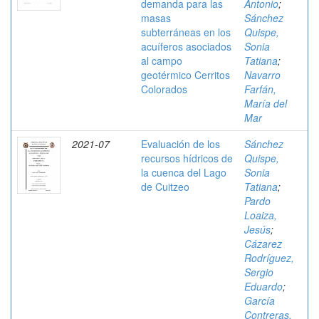
demanda para las
Antonio
;
masas
Sánchez
subterráneas en los
Quispe,
acuíferos asociados
Sonia
al campo
Tatiana
;
geotérmico Cerritos
Navarro
Colorados
Farfán,
María del
Mar
2021-07
Evaluación de los
Sánchez
recursos hídricos de
Quispe,
la cuenca del Lago
Sonia
de Cuitzeo
Tatiana
;
Pardo
Loaiza,
Jesús
;
Cázarez
Rodríguez,
Sergio
Eduardo
;
García
Contreras,