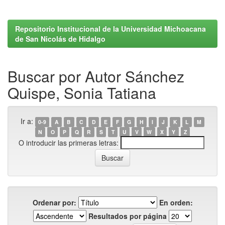
Repositorio Institucional de la Universidad Michoacana
de San Nicolás de Hidalgo
Buscar por Autor Sánchez
Quispe, Sonia Tatiana
Ir a:
0-9
A
B
C
D
E
F
G
H
I
J
K
L
M
N
O
P
Q
R
S
T
U
V
W
X
Y
Z
O introducir las primeras letras:
Ordenar por:
En orden:
Resultados por página