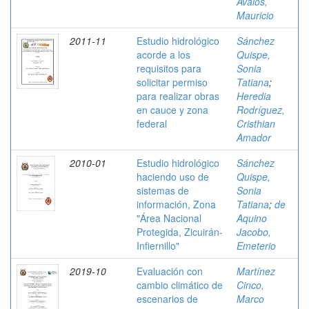
Avalos,
Mauricio
2011-11
Estudio hidrológico
Sánchez
acorde a los
Quispe,
requisitos para
Sonia
solicitar permiso
Tatiana
;
para realizar obras
Heredia
en cauce y zona
Rodríguez,
federal
Cristhian
Amador
2010-01
Estudio hidrológico
Sánchez
haciendo uso de
Quispe,
sistemas de
Sonia
información, Zona
Tatiana
;
de
"Área Nacional
Aquino
Protegida, Zicuirán-
Jacobo,
Infiernillo"
Emeterio
2019-10
Evaluación con
Martínez
cambio climático de
Cinco,
escenarios de
Marco