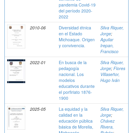
pandemia Covid-19
del período 2020-
2022
2010-06
Diversidad étnica
Silva Riquer,
en el Estado
Jorge
;
Michoaque. Origen
Aguilar
y convivencia.
Irepan,
Francisco
2022-01
En busca de la
Silva Riquer,
pedagogía
Jorge
;
Flores
nacional. Los
Villaseñor,
modelos
Hugo Iván
educativos durante
el porfiriato 1876-
1900
2025-05
La equidad y la
Silva Riquer,
calidad en la
Jorge
;
educación pública
Chávez
básica de Morelia,
Rivera,
Michoacán,
Rubén
;