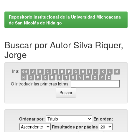
Repositorio Institucional de la Universidad Michoacana
de San Nicolás de Hidalgo
Buscar por Autor Silva Riquer,
Jorge
Ir a:
0-9
A
B
C
D
E
F
G
H
I
J
K
L
M
N
O
P
Q
R
S
T
U
V
W
X
Y
Z
O introducir las primeras letras:
Ordenar por:
En orden:
Resultados por página