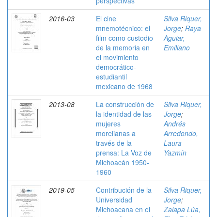
perspectivas
2016-03
El cine
Silva Riquer,
mnemotécnico: el
Jorge
;
Raya
film como custodio
Aguiar,
de la memoria en
Emiliano
el movimiento
democrático-
estudiantil
mexicano de 1968
2013-08
La construcción de
Silva Riquer,
la identidad de las
Jorge
;
mujeres
Andrés
morelianas a
Arredondo,
través de la
Laura
prensa: La Voz de
Yazmín
Michoacán 1950-
1960
2019-05
Contribución de la
Silva Riquer,
Universidad
Jorge
;
Michoacana en el
Zalapa Lúa,