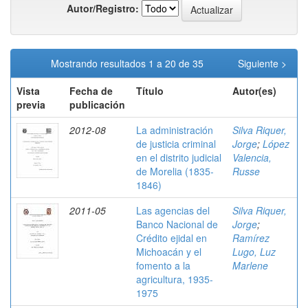
Autor/Registro:
Mostrando resultados 1 a 20 de 35
Siguiente >
Vista
Fecha de
Título
Autor(es)
previa
publicación
2012-08
La administración
Silva Riquer,
de justicia criminal
Jorge
;
López
en el distrito judicial
Valencia,
de Morelia (1835-
Russe
1846)
2011-05
Las agencias del
Silva Riquer,
Banco Nacional de
Jorge
;
Crédito ejidal en
Ramírez
Michoacán y el
Lugo, Luz
fomento a la
Marlene
agricultura, 1935-
1975