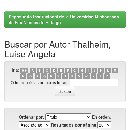
Repositorio Institucional de la Universidad Michoacana
de San Nicolás de Hidalgo
Buscar por Autor Thalheim,
Luise Angela
Ir a:
0-9
A
B
C
D
E
F
G
H
I
J
K
L
M
N
O
P
Q
R
S
T
U
V
W
X
Y
Z
O introducir las primeras letras:
Ordenar por:
En orden:
Resultados por página