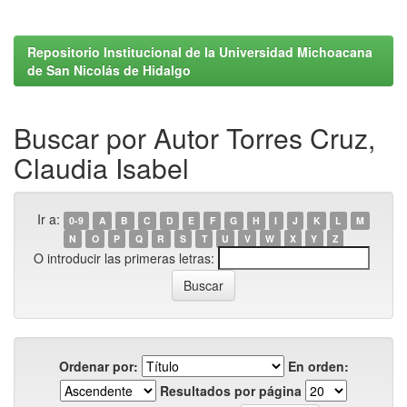
Repositorio Institucional de la Universidad Michoacana
de San Nicolás de Hidalgo
Buscar por Autor Torres Cruz,
Claudia Isabel
Ir a:
0-9
A
B
C
D
E
F
G
H
I
J
K
L
M
N
O
P
Q
R
S
T
U
V
W
X
Y
Z
O introducir las primeras letras:
Ordenar por:
En orden:
Resultados por página