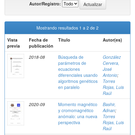
Autor/Registro:
Mostrando resultados 1 a 2 de 2
Vista
Fecha de
Título
Autor(es)
previa
publicación
2018-08
Búsqueda de
González
parámetros de
Cervera,
ecuaciones
José
diferenciales usando
Antonio
;
algoritmos genéticos
Torres
en paralelo
Rojas, Luis
Raúl
2020-09
Momento magnético
Bashir,
y cromomagnético
Adnan
;
anómalo: una nueva
Torres
perspectiva
Rojas, Luis
Raúl