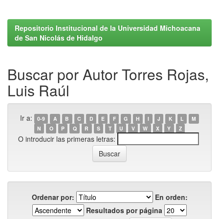
Repositorio Institucional de la Universidad Michoacana
de San Nicolás de Hidalgo
Buscar por Autor Torres Rojas,
Luis Raúl
Ir a:
0-9
A
B
C
D
E
F
G
H
I
J
K
L
M
N
O
P
Q
R
S
T
U
V
W
X
Y
Z
O introducir las primeras letras:
Ordenar por:
En orden:
Resultados por página