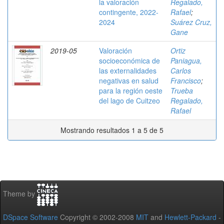
la valoración
Regalado,
contingente, 2022-
Rafael
;
2024
Suárez Cruz,
Gane
2019-05
Valoración
Ortiz
socioeconómica de
Paniagua,
las externalidades
Carlos
negativas en salud
Francisco
;
para la región oeste
Trueba
del lago de Cuitzeo
Regalado,
Rafael
Mostrando resultados 1 a 5 de 5
Theme by
DSpace Software
Copyright © 2002-2008
MIT
and
Hewlett-Packard
-