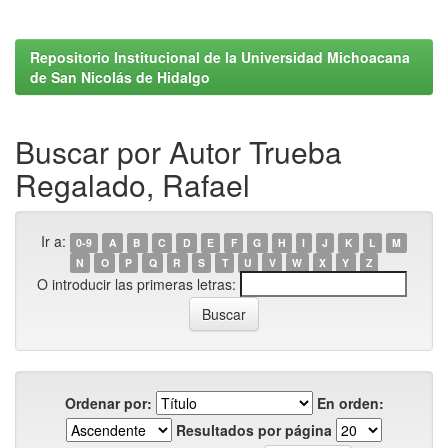
Repositorio Institucional de la Universidad Michoacana
de San Nicolás de Hidalgo
Buscar por Autor Trueba
Regalado, Rafael
Ir a:
0-9
A
B
C
D
E
F
G
H
I
J
K
L
M
N
O
P
Q
R
S
T
U
V
W
X
Y
Z
O introducir las primeras letras:
Ordenar por:
En orden:
Resultados por página