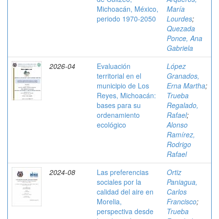
Michoacán, México,
María
periodo 1970-2050
Lourdes
;
Quezada
Ponce, Ana
Gabriela
2026-04
Evaluación
López
territorial en el
Granados,
municipio de Los
Erna Martha
;
Reyes, Michoacán:
Trueba
bases para su
Regalado,
ordenamiento
Rafael
;
ecológico
Alonso
Ramírez,
Rodrigo
Rafael
2024-08
Las preferencias
Ortiz
sociales por la
Paniagua,
calidad del aire en
Carlos
Morelia,
Francisco
;
perspectiva desde
Trueba