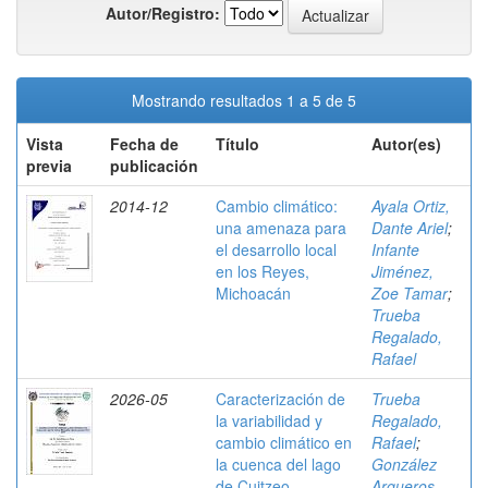
Autor/Registro:
Mostrando resultados 1 a 5 de 5
Vista
Fecha de
Título
Autor(es)
previa
publicación
2014-12
Cambio climático:
Ayala Ortiz,
una amenaza para
Dante Ariel
;
el desarrollo local
Infante
en los Reyes,
Jiménez,
Michoacán
Zoe Tamar
;
Trueba
Regalado,
Rafael
2026-05
Caracterización de
Trueba
la variabilidad y
Regalado,
cambio climático en
Rafael
;
la cuenca del lago
González
de Cuitzeo,
Arqueros,