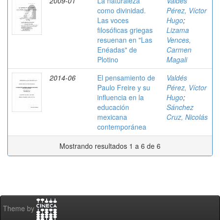
2009-01
La naturaleza
Valdés
como divinidad.
Pérez, Víctor
Las voces
Hugo
;
filosóficas griegas
Lizama
resuenan en "Las
Vences,
Enéadas" de
Carmen
Plotino
Magali
2014-06
El pensamiento de
Valdés
Paulo Freire y su
Pérez, Víctor
influencia en la
Hugo
;
educación
Sánchez
mexicana
Cruz, Nicolás
contemporánea
Mostrando resultados 1 a 6 de 6
Theme by