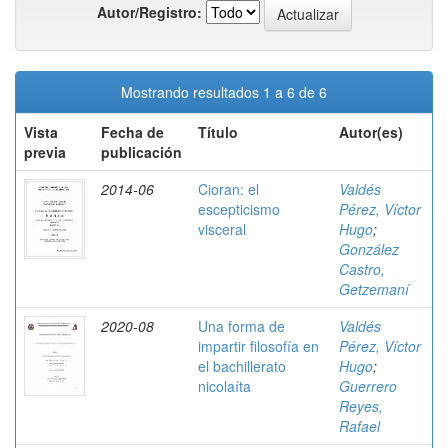
Autor/Registro:
Mostrando resultados 1 a 6 de 6
Vista
Fecha de
Título
Autor(es)
previa
publicación
2014-06
Cioran: el
Valdés
escepticismo
Pérez, Víctor
visceral
Hugo
;
González
Castro,
Getzemaní
2020-08
Una forma de
Valdés
impartir filosofía en
Pérez, Víctor
el bachillerato
Hugo
;
nicolaíta
Guerrero
Reyes,
Rafael