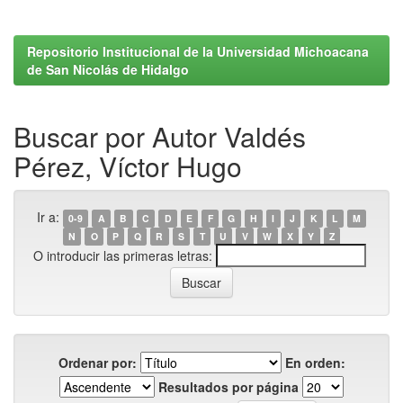
Repositorio Institucional de la Universidad Michoacana
de San Nicolás de Hidalgo
Buscar por Autor Valdés
Pérez, Víctor Hugo
Ir a:
0-9
A
B
C
D
E
F
G
H
I
J
K
L
M
N
O
P
Q
R
S
T
U
V
W
X
Y
Z
O introducir las primeras letras:
Ordenar por:
En orden:
Resultados por página