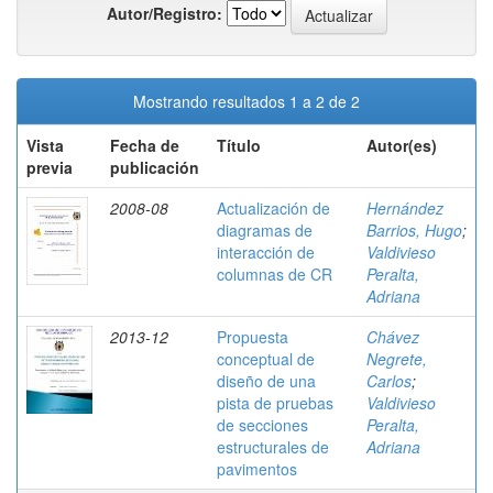
Autor/Registro:
Mostrando resultados 1 a 2 de 2
Vista
Fecha de
Título
Autor(es)
previa
publicación
2008-08
Actualización de
Hernández
diagramas de
Barrios, Hugo
;
interacción de
Valdivieso
columnas de CR
Peralta,
Adriana
2013-12
Propuesta
Chávez
conceptual de
Negrete,
diseño de una
Carlos
;
pista de pruebas
Valdivieso
de secciones
Peralta,
estructurales de
Adriana
pavimentos