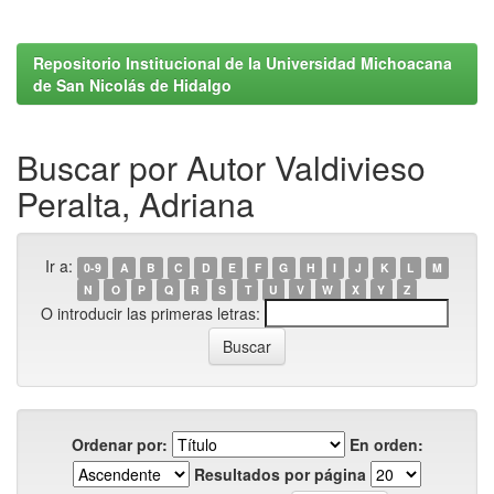
Repositorio Institucional de la Universidad Michoacana
de San Nicolás de Hidalgo
Buscar por Autor Valdivieso
Peralta, Adriana
Ir a:
0-9
A
B
C
D
E
F
G
H
I
J
K
L
M
N
O
P
Q
R
S
T
U
V
W
X
Y
Z
O introducir las primeras letras:
Ordenar por:
En orden:
Resultados por página