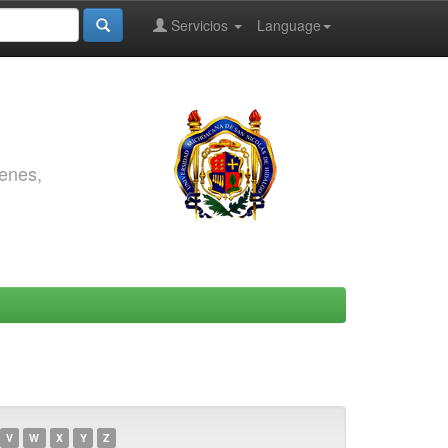
Servicios
Language
genes,
V
W
X
Y
Z