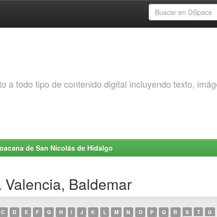
o a todo tipo de contenido digital incluyendo texto, imá
choacana de San Nicolás de Hidalgo
a Valencia, Baldemar
C
D
E
F
G
H
I
J
K
L
M
N
O
P
Q
R
S
T
U