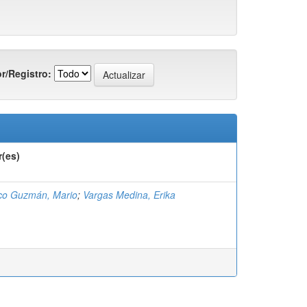
r/Registro:
r(es)
co Guzmán, Mario
;
Vargas Medina, Erika