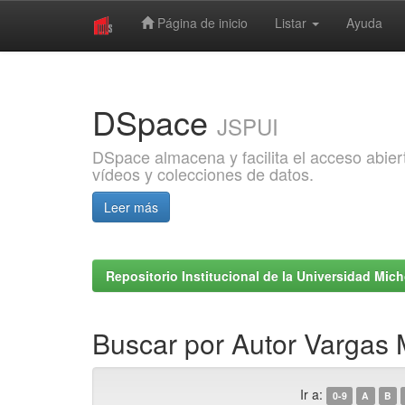
Página de inicio
Listar
Ayuda
Skip
navigation
DSpace
JSPUI
DSpace almacena y facilita el acceso abiert
vídeos y colecciones de datos.
Leer más
Repositorio Institucional de la Universidad Mi
Buscar por Autor Vargas 
Ir a:
0-9
A
B