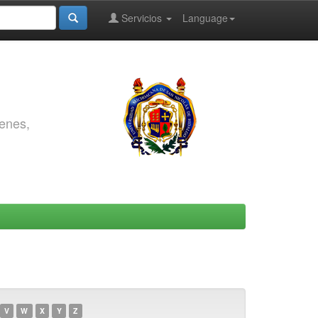
Servicios
Language
genes,
V
W
X
Y
Z