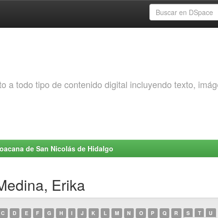
o a todo tipo de contenido digital incluyendo texto, imá
choacana de San Nicolás de Hidalgo
Medina, Erika
C
D
E
F
G
H
I
J
K
L
M
N
O
P
Q
R
S
T
U