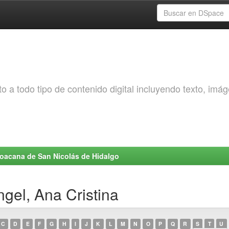
o a todo tipo de contenido digital incluyendo texto, imá
choacana de San Nicolás de Hidalgo
ngel, Ana Cristina
C
D
E
F
G
H
I
J
K
L
M
N
O
P
Q
R
S
T
U