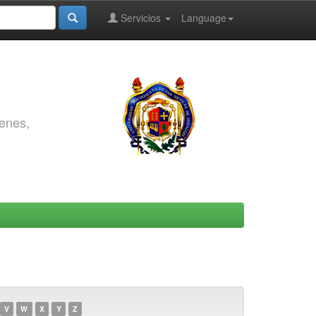
Servicios
Language
genes,
V
W
X
Y
Z