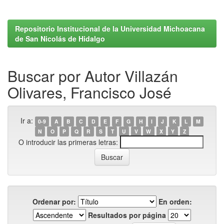
Repositorio Institucional de la Universidad Michoacana
de San Nicolás de Hidalgo
Buscar por Autor Villazán
Olivares, Francisco José
Ir a:
0-9
A
B
C
D
E
F
G
H
I
J
K
L
M
N
O
P
Q
R
S
T
U
V
W
X
Y
Z
O introducir las primeras letras:
Ordenar por:
En orden:
Resultados por página