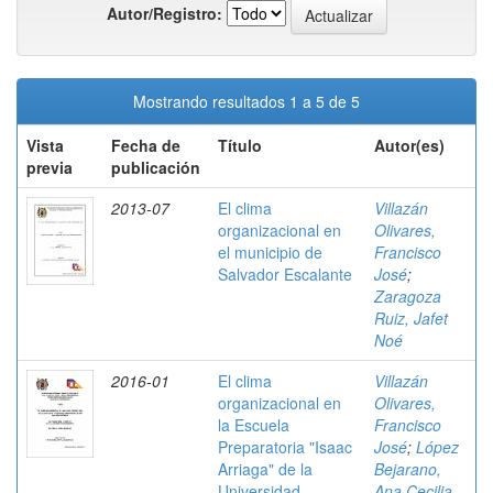
Autor/Registro:
Mostrando resultados 1 a 5 de 5
Vista
Fecha de
Título
Autor(es)
previa
publicación
2013-07
El clima
Villazán
organizacional en
Olivares,
el municipio de
Francisco
Salvador Escalante
José
;
Zaragoza
Ruiz, Jafet
Noé
2016-01
El clima
Villazán
organizacional en
Olivares,
la Escuela
Francisco
Preparatoria "Isaac
José
;
López
Arriaga" de la
Bejarano,
Universidad
Ana Cecilia