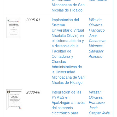
Michoacana de San
Nicolás de Hidalgo
2005-01
Implantación del
Villazán
Sistema
Olivares,
Universitario Virtual
Francisco
Nicolaita (Suvin) en
José
;
el sistema abierto y
Casanova
a distancia de la
Valencia,
Facultad de
Salvador
Contaduría y
Antelmo
Ciencias
Administrativas de
la Universidad
Michoacana de San
Nicolás de Hidalgo
2006-08
Integración de las
Villazán
PYMES en
Olivares,
Apatzingán a través
Francisco
del comercio
José
;
electrónico para
Gaspar Avila,