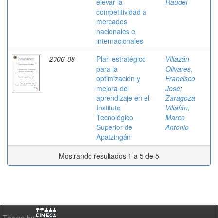
elevar la
Raudel
competitividad a
mercados
nacionales e
internacionales
2006-08
Plan estratégico
Villazán
para la
Olivares,
optimización y
Francisco
mejora del
José
;
aprendizaje en el
Zaragoza
Instituto
Villafán,
Tecnológico
Marco
Superior de
Antonio
Apatzingán
Mostrando resultados 1 a 5 de 5
Theme by