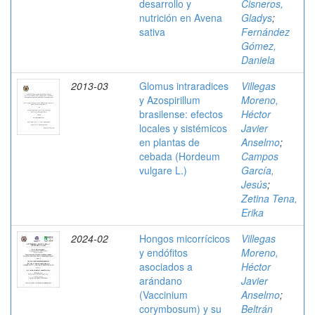
desarrollo y
Cisneros,
nutrición en Avena
Gladys
;
sativa
Fernández
Gómez,
Daniela
2013-03
Glomus intraradices
Villegas
y Azospirillum
Moreno,
brasilense: efectos
Héctor
locales y sistémicos
Javier
en plantas de
Anselmo
;
cebada (Hordeum
Campos
vulgare L.)
García,
Jesús
;
Zetina Tena,
Erika
2024-02
Hongos micorrícicos
Villegas
y endófitos
Moreno,
asociados a
Héctor
arándano
Javier
(Vaccinium
Anselmo
;
corymbosum) y su
Beltrán