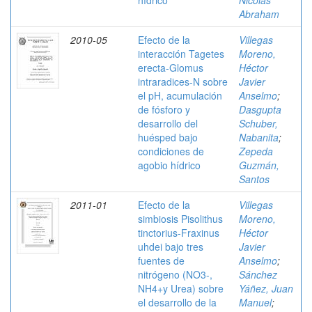
hídrico
Nicolás
Abraham
2010-05
Efecto de la
Villegas
interacción Tagetes
Moreno,
erecta-Glomus
Héctor
intraradices-N sobre
Javier
el pH, acumulación
Anselmo
;
de fósforo y
Dasgupta
desarrollo del
Schuber,
huésped bajo
Nabanita
;
condiciones de
Zepeda
agobio hídrico
Guzmán,
Santos
2011-01
Efecto de la
Villegas
simbiosis Pisolithus
Moreno,
tinctorius-Fraxinus
Héctor
uhdei bajo tres
Javier
fuentes de
Anselmo
;
nitrógeno (NO3-,
Sánchez
NH4+y Urea) sobre
Yáñez, Juan
el desarrollo de la
Manuel
;