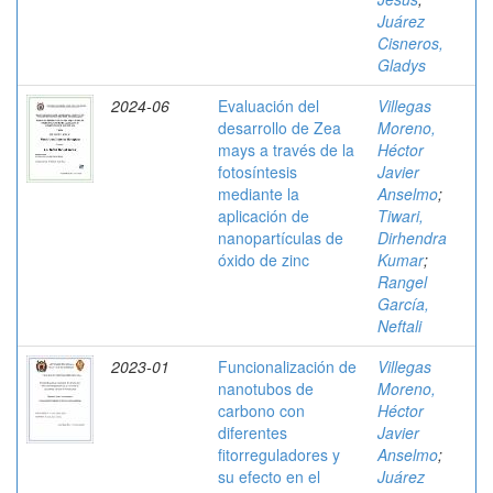
Juárez
Cisneros,
Gladys
2024-06
Evaluación del
Villegas
desarrollo de Zea
Moreno,
mays a través de la
Héctor
fotosíntesis
Javier
mediante la
Anselmo
;
aplicación de
Tiwari,
nanopartículas de
Dirhendra
óxido de zinc
Kumar
;
Rangel
García,
Neftali
2023-01
Funcionalización de
Villegas
nanotubos de
Moreno,
carbono con
Héctor
diferentes
Javier
fitorreguladores y
Anselmo
;
su efecto en el
Juárez