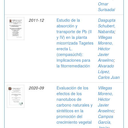
Omar
Surisadai
2011-12
Estudio de la
Dasgupta
absorción y
Schubert,
transporte de Pb (II
Nabanita
;
y IV) en la planta
Villegas
micorrizada Tagetes
Moreno,
erecta L.
Héctor
(cempasúchil):
Javier
implicaciones para
Anselmo
;
la fitorremediación
Alvarado
López,
Carlos Juan
2020-09
Evaluación de los
Villegas
efectos de los
Moreno,
nanotubos de
Héctor
carbono naturales y
Javier
sintéticos en la
Anselmo
;
promoción del
Campos
crecimiento vegetal
García,
Jesús
;