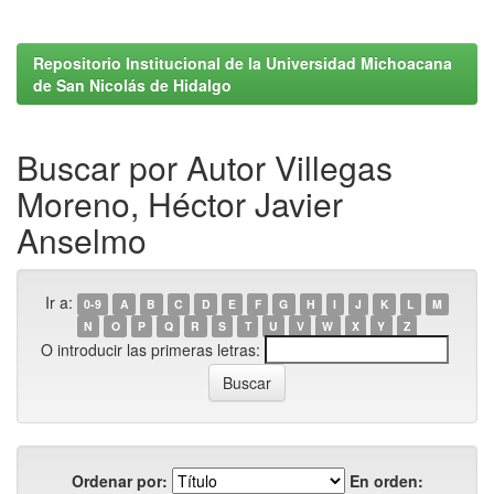
Repositorio Institucional de la Universidad Michoacana
de San Nicolás de Hidalgo
Buscar por Autor Villegas
Moreno, Héctor Javier
Anselmo
Ir a:
0-9
A
B
C
D
E
F
G
H
I
J
K
L
M
N
O
P
Q
R
S
T
U
V
W
X
Y
Z
O introducir las primeras letras:
Ordenar por:
En orden: