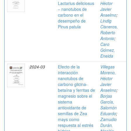
Lactarius deliciosus
Héctor
– nanotubos de
Javier
carbono en el
Anselmo
;
desempeño de
Lindig
Pinus patula
Cisneros,
Roberto
Antonio
;
Caro
Gómez,
Eneida
2024-03
Efecto de la
Villegas
interacción
Moreno,
nanotubos de
Héctor
carbono glicina-
Javier
betaína y ferritas de
Anselmo
;
magnesio sobre el
Borjas
sistema
García,
antioxidante de
Salomón
semillas de Zea
Eduardo
;
mays como
Zamudio
respuesta al estrés
Durán,