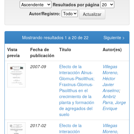
Resultados por página
Autor/Registro:
Mostrando resultados 1 a 20 de 22
Siguiente >
Vista
Fecha de
Título
Autor(es)
previa
publicación
2007-09
Efecto de la
Villegas
interacción Alnus-
Moreno,
Glomus-Pisolithus;
Héctor
Fraxinus-Glomus-
Javier
Pisolithus en el
Anselmo
;
crecimiento de la
Ambriz
planta y formación
Parra, Jorge
de agregados del
Enrique
suelo
2017-02
Efecto de la
Villegas
interacción
Moreno,