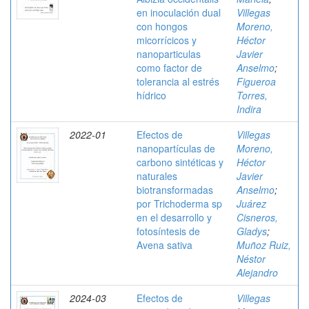
en inoculación dual
Villegas
con hongos
Moreno,
micorrícicos y
Héctor
nanoparticulas
Javier
como factor de
Anselmo
;
tolerancia al estrés
Figueroa
hídrico
Torres,
Indira
2022-01
Efectos de
Villegas
nanopartículas de
Moreno,
carbono sintéticas y
Héctor
naturales
Javier
biotransformadas
Anselmo
;
por Trichoderma sp
Juárez
en el desarrollo y
Cisneros,
fotosíntesis de
Gladys
;
Avena sativa
Muñoz Ruiz,
Néstor
Alejandro
2024-03
Efectos de
Villegas