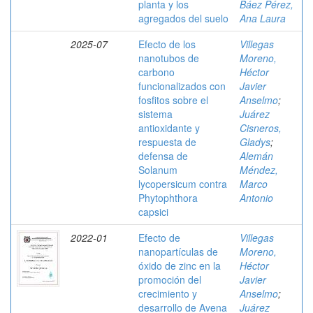
planta y los
Báez Pérez,
agregados del suelo
Ana Laura
2025-07
Efecto de los
Villegas
nanotubos de
Moreno,
carbono
Héctor
funcionalizados con
Javier
fosfitos sobre el
Anselmo
;
sistema
Juárez
antioxidante y
Cisneros,
respuesta de
Gladys
;
defensa de
Alemán
Solanum
Méndez,
lycopersicum contra
Marco
Phytophthora
Antonio
capsici
2022-01
Efecto de
Villegas
nanopartículas de
Moreno,
óxido de zinc en la
Héctor
promoción del
Javier
crecimiento y
Anselmo
;
desarrollo de Avena
Juárez