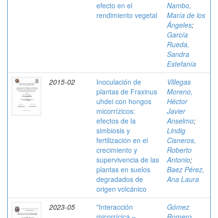
efecto en el
Nambo,
rendimiento vegetal
María de los
Ángeles
;
García
Rueda,
Sandra
Estefanía
2015-02
Inoculación de
Villegas
plantas de Fraxinus
Moreno,
uhdei con hongos
Héctor
micorrízicos:
Javier
efectos de la
Anselmo
;
simbiosis y
Lindig
fertilización en el
Cisneros,
crecimiento y
Roberto
supervivencia de las
Antonio
;
plantas en suelos
Baez Pérez,
degradados de
Ana Laura
origen volcánico
2023-05
"Interacción
Gómez
micorrícica –
Romero,