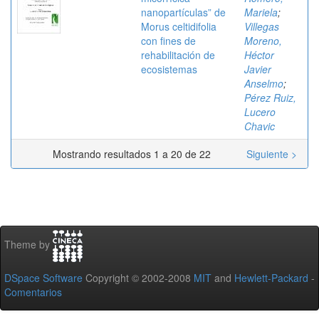
nanopartículas” de
Mariela
;
Morus celtidifolia
Villegas
con fines de
Moreno,
rehabilitación de
Héctor
ecosistemas
Javier
Anselmo
;
Pérez Ruiz,
Lucero
Chavic
Mostrando resultados 1 a 20 de 22
Siguiente >
Theme by
DSpace Software
Copyright © 2002-2008
MIT
and
Hewlett-Packard
-
Comentarios