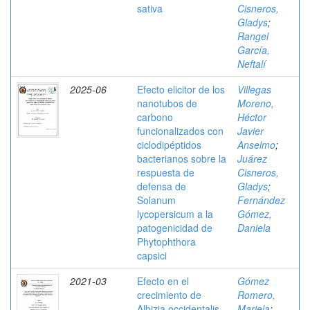
sativa
Cisneros,
Gladys
;
Rangel
García,
Neftalí
2025-06
Efecto elicitor de los
Villegas
nanotubos de
Moreno,
carbono
Héctor
funcionalizados con
Javier
ciclodipéptidos
Anselmo
;
bacterianos sobre la
Juárez
respuesta de
Cisneros,
defensa de
Gladys
;
Solanum
Fernández
lycopersicum a la
Gómez,
patogenicidad de
Daniela
Phytophthora
capsici
2021-03
Efecto en el
Gómez
crecimiento de
Romero,
Albizia occidentalis
Mariela
;