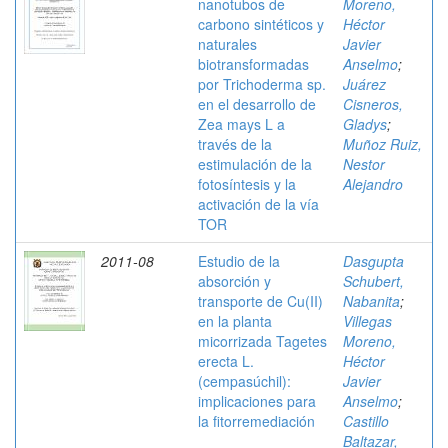
nanotubos de
Moreno,
carbono sintéticos y
Héctor
naturales
Javier
biotransformadas
Anselmo
;
por Trichoderma sp.
Juárez
en el desarrollo de
Cisneros,
Zea mays L a
Gladys
;
través de la
Muñoz Ruiz,
estimulación de la
Nestor
fotosíntesis y la
Alejandro
activación de la vía
TOR
2011-08
Estudio de la
Dasgupta
absorción y
Schubert,
transporte de Cu(II)
Nabanita
;
en la planta
Villegas
micorrizada Tagetes
Moreno,
erecta L.
Héctor
(cempasúchil):
Javier
implicaciones para
Anselmo
;
la fitorremediación
Castillo
Baltazar,