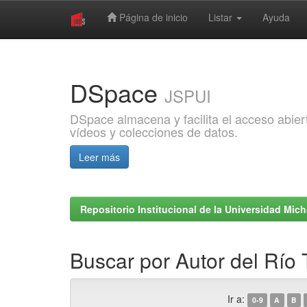
Página de inicio
Listar
Ayuda
Skip
navigation
DSpace
JSPUI
DSpace almacena y facilita el acceso abiert
vídeos y colecciones de datos.
Leer más
Repositorio Institucional de la Universidad Mi
Buscar por Autor del Río
Ir a:
0-9
A
B