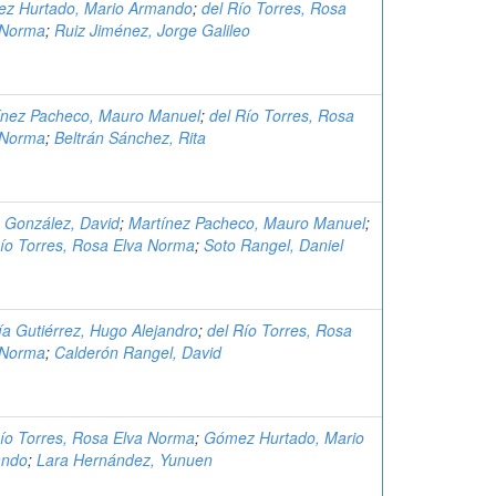
z Hurtado, Mario Armando
;
del Río Torres, Rosa
 Norma
;
Ruiz Jiménez, Jorge Galileo
ínez Pacheco, Mauro Manuel
;
del Río Torres, Rosa
 Norma
;
Beltrán Sánchez, Rita
 González, David
;
Martínez Pacheco, Mauro Manuel
;
Río Torres, Rosa Elva Norma
;
Soto Rangel, Daniel
ía Gutiérrez, Hugo Alejandro
;
del Río Torres, Rosa
 Norma
;
Calderón Rangel, David
Río Torres, Rosa Elva Norma
;
Gómez Hurtado, Mario
ando
;
Lara Hernández, Yunuen