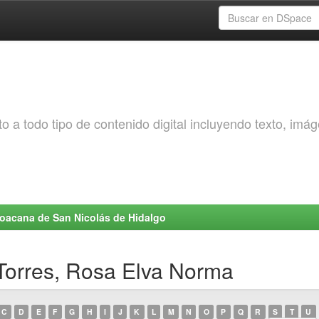
o a todo tipo de contenido digital incluyendo texto, imá
choacana de San Nicolás de Hidalgo
 Torres, Rosa Elva Norma
C
D
E
F
G
H
I
J
K
L
M
N
O
P
Q
R
S
T
U