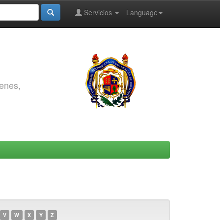
Servicios
Language
genes,
V
W
X
Y
Z