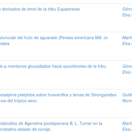
 derivados de timol de la tribu Eupatorieae
Góme
Elva
eduncular del fruto de aguacate (Persea americana Mill. cv
Mart
tales
Elva
e p-mentenos glucosilados hacia epoxitimoles de la tribu
Góme
Elva
esalpinia platyloba sobre huevecillos y larvas de Strongyloides
Guti
nos del trópico seco
Nor
abdanólico de Ageratina jocotepecana B. L. Turner en la
Mart
cristalino aislado de conejo
Elva