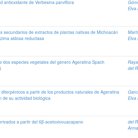
ad antioxidante de Verbesina parviflora
Góme
Elva
os secundarios de extractos de plantas nativas de Michoacán
Mart
nzima aldosa reductasa
Elva
de dos especies vegetales del género Ageratina Spach
Raya
)
del 
diterpénicos a partir de los productos naturales de Ageratina
Garc
 de su actividad biológica
Elva
rivados a partir del 6β-acetoxivouacapano
del 
Arm