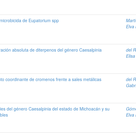
d microbicida de Eupatorium spp
Mart
Elva
ración absoluta de diterpenos del género Caesalpinia
del 
Elisa
to coordinante de cromenos frente a sales metálicas
del 
Gabr
ies del género Caesalpinia del estado de Michoacán y su
Góme
bles
Elva