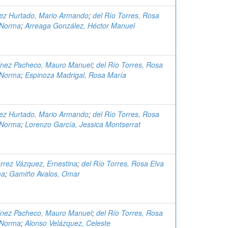
z Hurtado, Mario Armando
;
del Río Torres, Rosa
 Norma
;
Arreaga González, Héctor Manuel
ínez Pacheco, Mauro Manuel
;
del Río Torres, Rosa
 Norma
;
Espinoza Madrigal, Rosa María
z Hurtado, Mario Armando
;
del Río Torres, Rosa
 Norma
;
Lorenzo García, Jessica Montserrat
érrez Vázquez, Ernestina
;
del Río Torres, Rosa Elva
ma
;
Gamiño Avalos, Omar
ínez Pacheco, Mauro Manuel
;
del Río Torres, Rosa
 Norma
;
Alonso Velázquez, Celeste