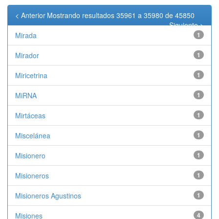
< Anterior
Mostrando resultados 35961 a 35980 de 45850
Siguiente >
Mirada
1
Mirador
1
Miricetrina
1
MiRNA
1
Mirtáceas
1
Miscelánea
1
Misionero
1
Misioneros
1
Misioneros Agustinos
1
Misiones
4