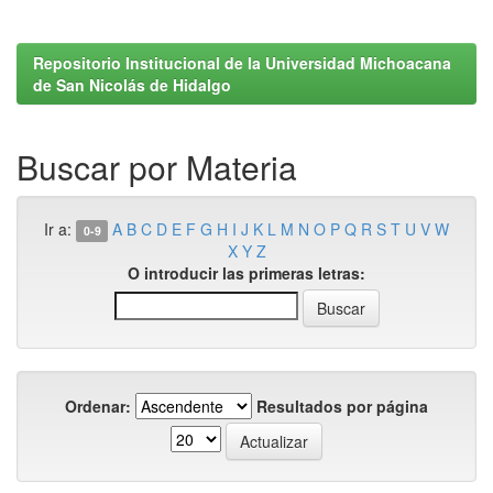
Repositorio Institucional de la Universidad Michoacana
de San Nicolás de Hidalgo
Buscar por Materia
Ir a:
A
B
C
D
E
F
G
H
I
J
K
L
M
N
O
P
Q
R
S
T
U
V
W
0-9
X
Y
Z
O introducir las primeras letras:
Ordenar:
Resultados por página