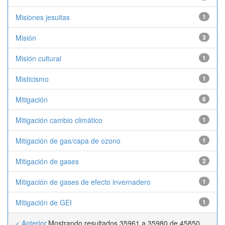
Misiones jesuitas
1
Misión
3
Misión cultural
1
Misticismo
1
Mitigación
6
Mitigación cambio climático
1
Mitigación de gas/capa de ozono
1
Mitigación de gases
2
Mitigación de gases de efecto invernadero
1
Mitigación de GEI
1
< Anterior
Mostrando resultados 35961 a 35980 de 45850