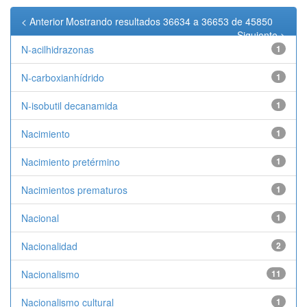
< Anterior
Mostrando resultados 36634 a 36653 de 45850
Siguiente >
N-acilhidrazonas
1
N-carboxianhídrido
1
N-isobutil decanamida
1
Nacimiento
1
Nacimiento pretérmino
1
Nacimientos prematuros
1
Nacional
1
Nacionalidad
2
Nacionalismo
11
Nacionalismo cultural
1