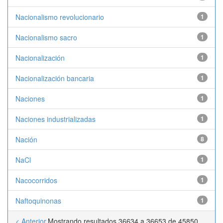
Nacionalismo revolucionario
1
Nacionalismo sacro
1
Nacionalización
1
Nacionalización bancaria
1
Naciones
1
Naciones industrializadas
1
Nación
8
NaCl
1
Nacocorridos
1
Naftoquinonas
1
< Anterior
Mostrando resultados 36634 a 36653 de 45850