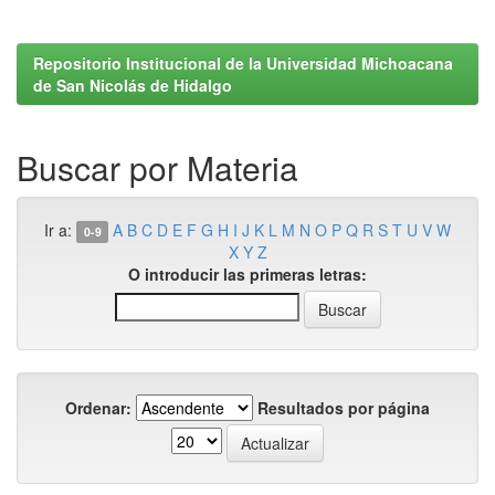
Repositorio Institucional de la Universidad Michoacana
de San Nicolás de Hidalgo
Buscar por Materia
Ir a:
A
B
C
D
E
F
G
H
I
J
K
L
M
N
O
P
Q
R
S
T
U
V
W
0-9
X
Y
Z
O introducir las primeras letras:
Ordenar:
Resultados por página