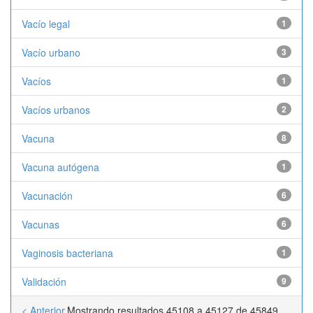
Vacío legal
1
Vacío urbano
3
Vacíos
1
Vacíos urbanos
2
Vacuna
8
Vacuna autógena
1
Vacunación
6
Vacunas
6
Vaginosis bacteriana
1
Validación
9
< Anterior
Mostrando resultados 45108 a 45127 de 45849