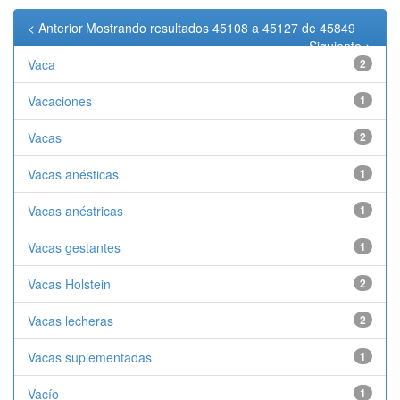
< Anterior
Mostrando resultados 45108 a 45127 de 45849
Siguiente >
Vaca
2
Vacaciones
1
Vacas
2
Vacas anésticas
1
Vacas anéstricas
1
Vacas gestantes
1
Vacas Holstein
2
Vacas lecheras
2
Vacas suplementadas
1
Vacío
1