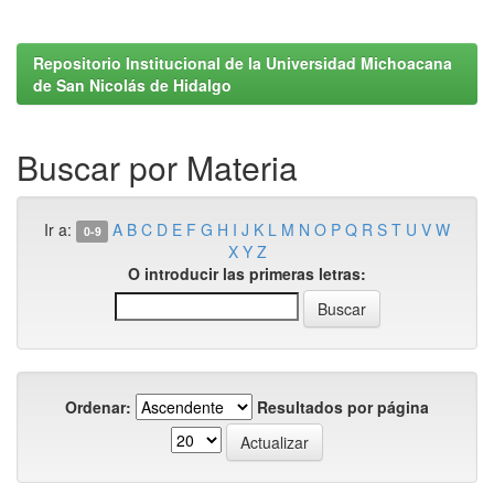
Repositorio Institucional de la Universidad Michoacana
de San Nicolás de Hidalgo
Buscar por Materia
Ir a:
A
B
C
D
E
F
G
H
I
J
K
L
M
N
O
P
Q
R
S
T
U
V
W
0-9
X
Y
Z
O introducir las primeras letras:
Ordenar:
Resultados por página