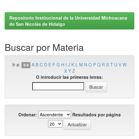
Repositorio Institucional de la Universidad Michoacana
de San Nicolás de Hidalgo
Buscar por Materia
Ir a:
A
B
C
D
E
F
G
H
I
J
K
L
M
N
O
P
Q
R
S
T
U
V
W
0-9
X
Y
Z
O introducir las primeras letras:
Ordenar:
Resultados por página