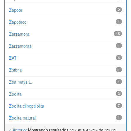
Zapote
2
Zapoteco
1
Zarzamora
15
Zarzamoras
1
ZAT
4
Zbtb46
1
Zea mays L.
1
Zeolita
3
Zeolita clinoptilolita
7
Zeolita natural
1
< Anterior
Mostrando resultados 45738 a 45757 de 45849