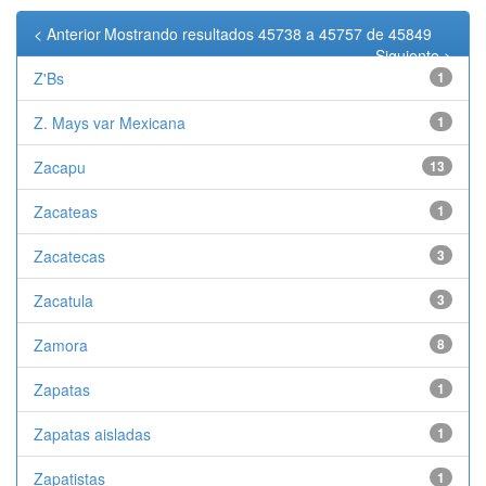
< Anterior
Mostrando resultados 45738 a 45757 de 45849
Siguiente >
Z'Bs
1
Z. Mays var Mexicana
1
Zacapu
13
Zacateas
1
Zacatecas
3
Zacatula
3
Zamora
8
Zapatas
1
Zapatas aisladas
1
Zapatistas
1