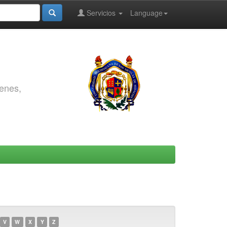
Servicios
Language
genes,
V
W
X
Y
Z