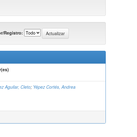
r/Registro:
r(es)
ez Aguilar, Cleto
;
Yépez Cortés, Andrea