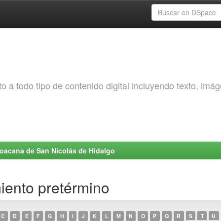
o a todo tipo de contenido digital incluyendo texto, imá
choacana de San Nicolás de Hidalgo
iento pretérmino
C
D
E
F
G
H
I
J
K
L
M
N
O
P
Q
R
S
T
U