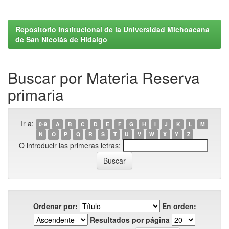
Repositorio Institucional de la Universidad Michoacana
de San Nicolás de Hidalgo
Buscar por Materia Reserva
primaria
Ir a:
0-9
A
B
C
D
E
F
G
H
I
J
K
L
M
N
O
P
Q
R
S
T
U
V
W
X
Y
Z
O introducir las primeras letras:
Ordenar por:
En orden:
Resultados por página