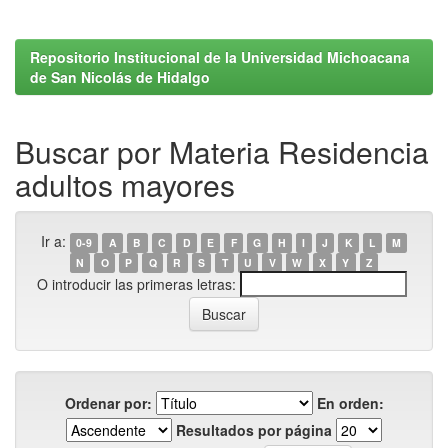
Repositorio Institucional de la Universidad Michoacana
de San Nicolás de Hidalgo
Buscar por Materia Residencia
adultos mayores
Ir a:
0-9
A
B
C
D
E
F
G
H
I
J
K
L
M
N
O
P
Q
R
S
T
U
V
W
X
Y
Z
O introducir las primeras letras:
Ordenar por:
En orden:
Resultados por página