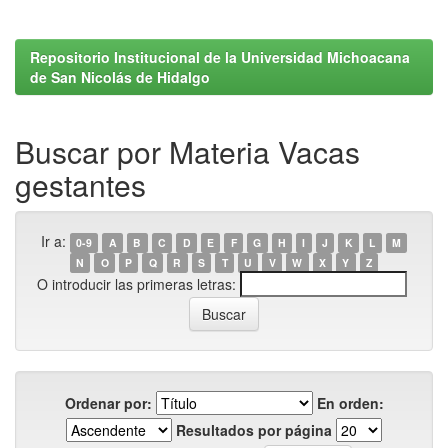
Repositorio Institucional de la Universidad Michoacana
de San Nicolás de Hidalgo
Buscar por Materia Vacas
gestantes
Ir a:
0-9
A
B
C
D
E
F
G
H
I
J
K
L
M
N
O
P
Q
R
S
T
U
V
W
X
Y
Z
O introducir las primeras letras:
Ordenar por:
En orden:
Resultados por página