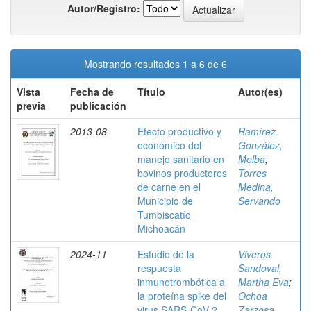
Autor/Registro:
Mostrando resultados 1 a 6 de 6
Vista
Fecha de
Título
Autor(es)
previa
publicación
2013-08
Efecto productivo y
Ramírez
económico del
González,
manejo sanitario en
Melba
;
bovinos productores
Torres
de carne en el
Medina,
Municipio de
Servando
Tumbiscatío
Michoacán
2024-11
Estudio de la
Viveros
respuesta
Sandoval,
inmunotrombótica a
Martha Eva
;
la proteína spike del
Ochoa
virus SARS-CoV-2
Zarzosa,