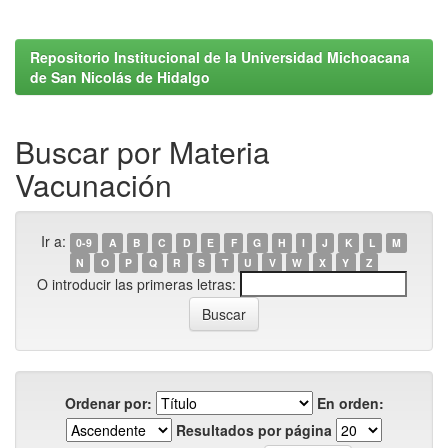
Repositorio Institucional de la Universidad Michoacana
de San Nicolás de Hidalgo
Buscar por Materia
Vacunación
Ir a:
0-9
A
B
C
D
E
F
G
H
I
J
K
L
M
N
O
P
Q
R
S
T
U
V
W
X
Y
Z
O introducir las primeras letras:
Ordenar por:
En orden:
Resultados por página