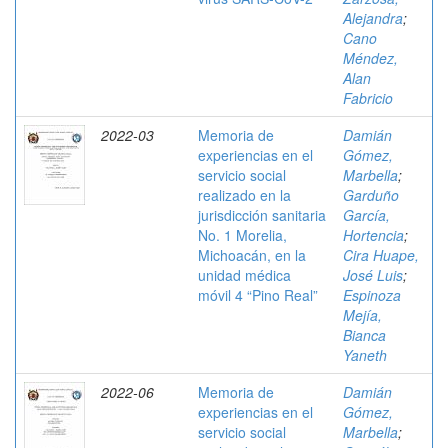
Alejandra
;
Cano
Méndez,
Alan
Fabricio
2022-03
Memoria de
Damián
experiencias en el
Gómez,
servicio social
Marbella
;
realizado en la
Garduño
jurisdicción sanitaria
García,
No. 1 Morelia,
Hortencia
;
Michoacán, en la
Cira Huape,
unidad médica
José Luis
;
móvil 4 “Pino Real”
Espinoza
Mejía,
Bianca
Yaneth
2022-06
Memoria de
Damián
experiencias en el
Gómez,
servicio social
Marbella
;