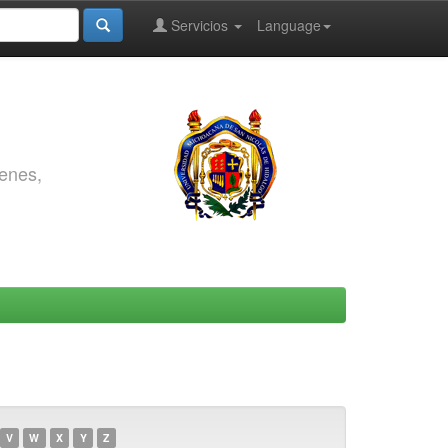
Servicios
Language
genes,
V
W
X
Y
Z