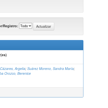
r/Registro:
(es)
Cázares, Argelia
;
Suárez Moreno, Sandra María
;
ba Orozco, Berenice