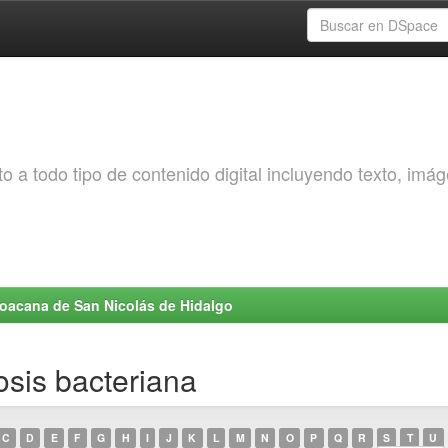
o a todo tipo de contenido digital incluyendo texto, imá
choacana de San Nicolás de Hidalgo
osis bacteriana
C
D
E
F
G
H
I
J
K
L
M
N
O
P
Q
R
S
T
U