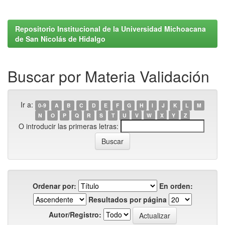
Repositorio Institucional de la Universidad Michoacana
de San Nicolás de Hidalgo
Buscar por Materia Validación
Ir a:
0-9
A
B
C
D
E
F
G
H
I
J
K
L
M
N
O
P
Q
R
S
T
U
V
W
X
Y
Z
O introducir las primeras letras:
Ordenar por:
En orden:
Resultados por página
Autor/Registro: