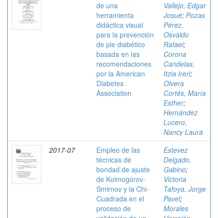
de una
Vallejo, Edgar
herramienta
Josué
;
Pozas
didáctica visual
Pérez,
para la prevención
Osvaldo
de pie diabético
Rafael
;
basada en las
Corona
recomendaciones
Candelas,
por la American
Itzia Ireri
;
Diabetes
Olvera
Association
Cortés, María
Esther
;
Hernández
Lucero,
Nancy Laura
2017-07
Empleo de las
Estevez
técnicas de
Delgado,
bondad de ajuste
Gabino
;
de Kolmogórov-
Victoria
Smirnov y la Chi-
Tafoya, Jorge
Cuadrada en el
Pavel
;
proceso de
Morales