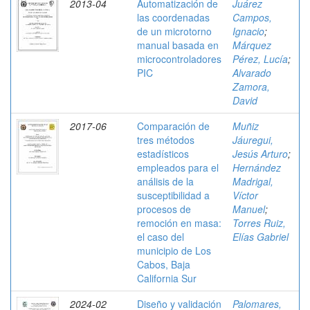
2013-04
Automatización de
Juárez
las coordenadas
Campos,
de un microtorno
Ignacio
;
manual basada en
Márquez
microcontroladores
Pérez, Lucía
;
PIC
Alvarado
Zamora,
David
2017-06
Comparación de
Muñiz
tres métodos
Jáuregui,
estadísticos
Jesús Arturo
;
empleados para el
Hernández
análisis de la
Madrigal,
susceptibilidad a
Víctor
procesos de
Manuel
;
remoción en masa:
Torres Ruiz,
el caso del
Elías Gabriel
municipio de Los
Cabos, Baja
California Sur
2024-02
Diseño y validación
Palomares,