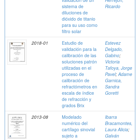
validación de un
Herrejón,
sistema de
Ricardo
diluciones de
dióxido de titanio
para su uso como
filtro solar
2018-01
Estudio de
Estevez
validación para la
Delgado,
calibración de las
Gabino
;
soluciones patrón
Victoria
utilizadas en el
Tafoya, Jorge
proceso de
Pavel
;
Adame
calibración de
Garnica,
refractómetros en
Sandra
escala de índice
Goretti
de refracción y
grados Brix
2013-08
Modelado
Ibarra
numérico del
Bracamontes,
cartílago sinovial
Laura Alicia
;
sujeto a
Galván