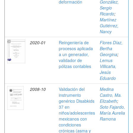
deformación
González,
Sergio
Ricardo
;
Martínez
Gutiérrez,
Nancy
2020-01
Reingeniería de
Flores Díaz,
procesos aplicada
Bertha
a un generador,
Georgina
;
validador de
Lemus
pólizas contables
Villicaña,
Jesús
Eduardo
2008-10
Validación del
Medina
instrumento
Castro, Ma.
genérico Disabkids
Elizabeth
;
37 en
Soto Fajardo,
niños/adolescentes
María Aurelia
mexicanos con
Ramona
condiciones
crónicas (asma y