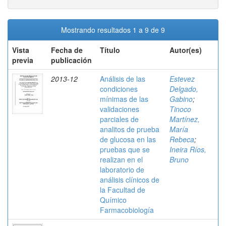
Mostrando resultados 1 a 9 de 9
Vista
Fecha de
Título
Autor(es)
previa
publicación
2013-12
Análisis de las
Estevez
condiciones
Delgado,
mínimas de las
Gabino
;
validaciones
Tinoco
parciales de
Martínez,
analitos de prueba
María
de glucosa en las
Rebeca
;
pruebas que se
Ineira Ríos,
realizan en el
Bruno
laboratorio de
análisis clínicos de
la Facultad de
Químico
Farmacobiología