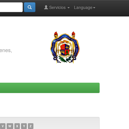
Servicios
Language
genes,
V
W
X
Y
Z