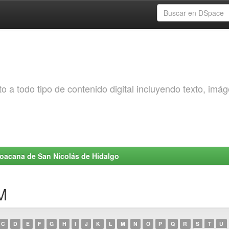
o a todo tipo de contenido digital incluyendo texto, imá
choacana de San Nicolás de Hidalgo
M
C
D
E
F
G
H
I
J
K
L
M
N
O
P
Q
R
S
T
U