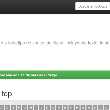
o a todo tipo de contenido digital incluyendo texto, imá
choacana de San Nicolás de Hidalgo
 top
C
D
E
F
G
H
I
J
K
L
M
N
O
P
Q
R
S
T
U