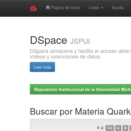
Página de inicio
Listar
Ayuda
Skip
navigation
DSpace
JSPUI
DSpace almacena y facilita el acceso abiert
vídeos y colecciones de datos.
Leer más
Repositorio Institucional de la Universidad Mi
Buscar por Materia Quark
Ir a:
0-9
A
B