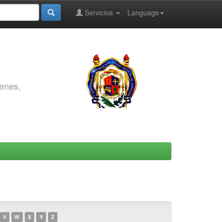
Servicios
Language
genes,
V
W
X
Y
Z