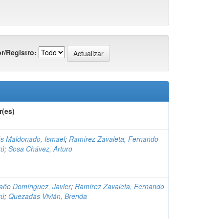
r/Registro:
r(es)
és Maldonado, Ismael
;
Ramírez Zavaleta, Fernando
zú
;
Sosa Chávez, Arturo
año Domínguez, Javier
;
Ramírez Zavaleta, Fernando
zú
;
Quezadas Vivián, Brenda