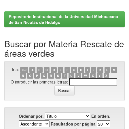
Repositorio Institucional de la Universidad Michoacana
de San Nicolás de Hidalgo
Buscar por Materia Rescate de
áreas verdes
Ir a:
0-9
A
B
C
D
E
F
G
H
I
J
K
L
M
N
O
P
Q
R
S
T
U
V
W
X
Y
Z
O introducir las primeras letras:
Ordenar por:
En orden:
Resultados por página