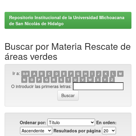
Repositorio Institucional de la Universidad Michoacana
de San Nicolás de Hidalgo
Buscar por Materia Rescate de
áreas verdes
Ir a:
0-9
A
B
C
D
E
F
G
H
I
J
K
L
M
N
O
P
Q
R
S
T
U
V
W
X
Y
Z
O introducir las primeras letras:
Ordenar por:
En orden:
Resultados por página