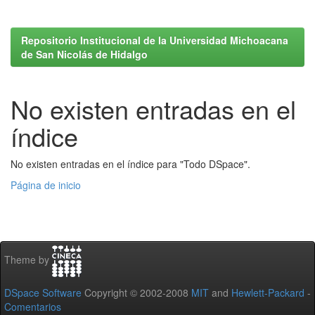
Repositorio Institucional de la Universidad Michoacana
de San Nicolás de Hidalgo
No existen entradas en el
índice
No existen entradas en el índice para "Todo DSpace".
Página de inicio
Theme by
DSpace Software
Copyright © 2002-2008
MIT
and
Hewlett-Packard
-
Comentarios