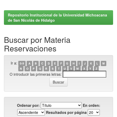
Repositorio Institucional de la Universidad Michoacana
de San Nicolás de Hidalgo
Buscar por Materia
Reservaciones
Ir a:
0-9
A
B
C
D
E
F
G
H
I
J
K
L
M
N
O
P
Q
R
S
T
U
V
W
X
Y
Z
O introducir las primeras letras:
Ordenar por:
En orden:
Resultados por página