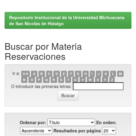
Repositorio Institucional de la Universidad Michoacana
de San Nicolás de Hidalgo
Buscar por Materia
Reservaciones
Ir a:
0-9
A
B
C
D
E
F
G
H
I
J
K
L
M
N
O
P
Q
R
S
T
U
V
W
X
Y
Z
O introducir las primeras letras:
Ordenar por:
En orden:
Resultados por página